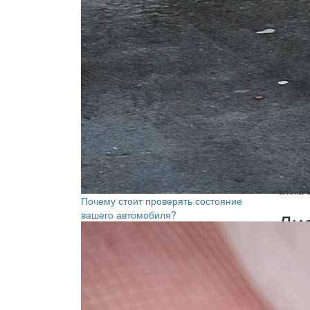
Самост
диагно
элеме
может 
Подгот
двигат
блока 
Почему стоит проверять состояние
вашего автомобиля?
Ди
Одной 
непоср
профил
бензин
ликвид