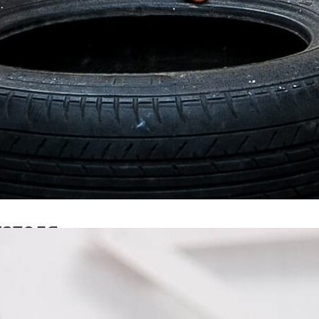
ому для этого необходимо
проведение
 этого она обеспечивает проверку степени износа
сходит. Несвоевременное выявление причины
 замена.
равности необходимо в первую очередь разобрать
. Это делается путём
демонтажа свечей
и крышки
гателя
рение форсунок инжектора, через которые
льная их работа без соответствующей
я нагар, и они не могут эффективно пропускать
чиной потери мощности. Для того, чтобы
, которое посредством ультразвука