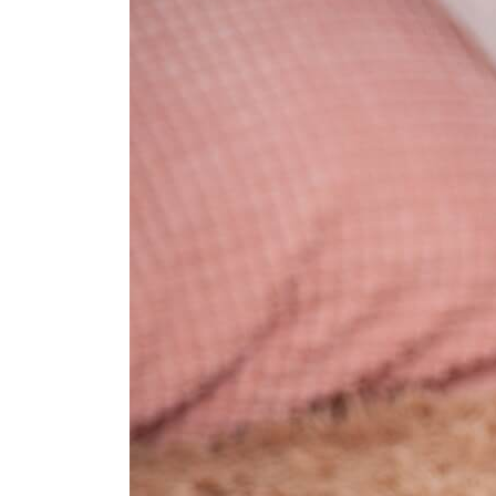
осущес
форсун
Для до
убираю
этого
м
профил
состоя
и возд
длител
Еще
Доб
Ваш ад