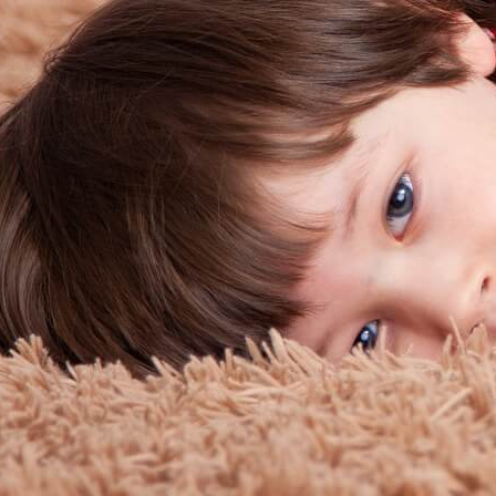
нтарий
*
nt ye@r
*