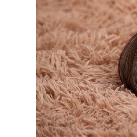
Комме
Имя
Email
Сайт
Curre