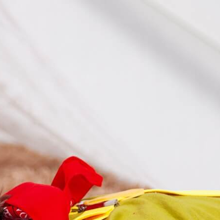
ьких минут и достаточно быстро очищает все
специальных промывок для форсунок. Они
 нормальная работоспособность. В результате
ерация должна проводиться каждые полгода для
оддержание двигатель в работоспособном
меси
с правильным соотношением паров бензина
потеря мощности двигателя
в течение