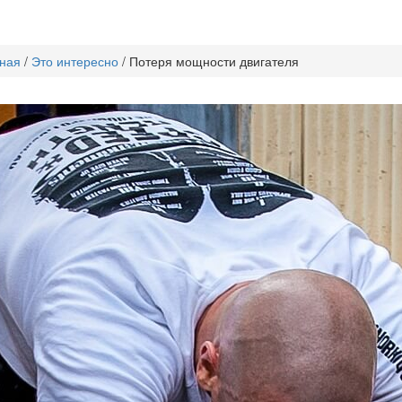
ная
/
Это интересно
/
Потеря мощности двигателя
теря мощности двигателя
ель — это основной из элементов автомобиля. Именно благодаря,
ожному полотну. Но в двигателе достаточно часто случаются полом
ться их устранением. Во многих двигателях происходит поломка, 
дки может быть несколько, в следствие чего и может произойти
по