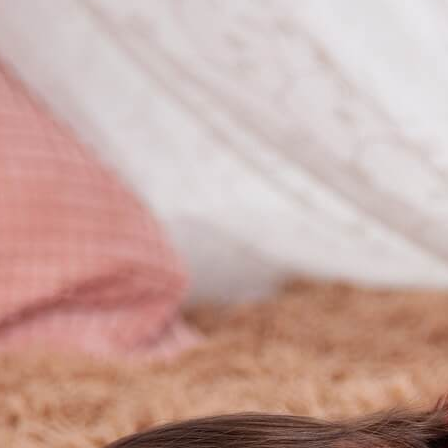
твляет их очистку. Данная процедура проводится в течение нескол
ки.
стижения положительного результата необходимо использование 
т остатки нагара с поверхности, тем самым восстанавливается их
ощность двигателя
восстанавливается на прежнем уровне. Эта оп
актики засорения форсунок. Такая периодичность обеспечивает п
нии. В результате они не только обеспечивают
сжигание горючей с
уха, но коме этого форсунки инжектора могут надежно работать, а
ьного времени не произойдет.
 можно почитать
авить комментарий
рес email не будет опубликован.
Обязательные поля помечены
*