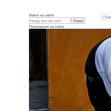
Найти на сайте
Глав
Популярное на сайте
По
Двигат
по дор
занима
непола