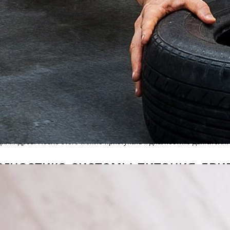
оятельно из-за чего это происходит определить невозможно, поэт
стики
, которая позволяет понять причину её возникновения. Кроме
нтов
системы питания
, в большей части из-за которой это и прои
привести к сгоранию
инжектора
, в результате чего потребуется его
овка. Перед тем, как провести проверку и устранения такой неисп
ель, для того, чтобы обеспечивался свободный доступ к цилиндрам
цилиндров. После этого можно приступать к диагностике двигателя.
агностика системы питания дви
и причин, по которой происходит потеря мощности, является засо
едственно протекает бензин и попадает в систему питания. Длите
актики приводит к тому, что на внутренней поверхности образуетс
. В результате смесь резко обедняется, что является основной при
ировать эту неисправность применяется специальное оборудование