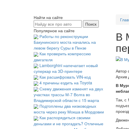
Найти на сайте
Глав
Популярное на сайте
В 
Работы по реконструкции
Бакунинского моста начались на
пе
левом берегу Суры в Пензе
Как проверить компрессию
двигателя
Lamborghini напечатает новый
Автор 
суперкар на 3D-принтере
Архив
Как расшифровать VIN-код
4 причины ездить на Toyota
В Мур
Схему движения изменят на двух
небла
участках трассы М-7 Волга во
Так, с
Владимирской области с 15 марта
подъез
Подтоплены два низководных
проезд
моста через реку Мокша в Мордовии
Как распорядиться своими
Движен
деньгами и не прогадать? Отличные
Добави