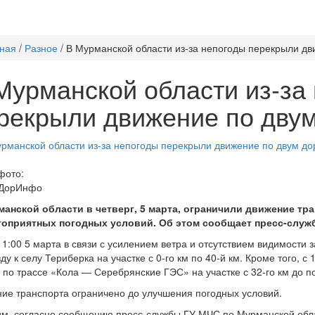
ная
/
Разное
/
В Мурманской области из-за непогоды перекрыли дв
Мурманской области из-за
рекрыли движение по дву
фото:
 ДорИнфо
манской области в четверг, 5 марта, ограничили движение тра
гоприятных погодных условий. Об этом сообщает пресс-служ
 11:00 5 марта в связи с усилением ветра и отсутствием видимост
ду к селу Териберка на участке с 0-го км по 40-й км. Кроме того, с 
 по трассе «Кола — Серебрянские ГЭС» на участке с 32-го км до 
ие транспорта ограничено до улучшения погодных условий.
м, согласно сообщению пресс-службы ГУ МЧС по Мурманской обла