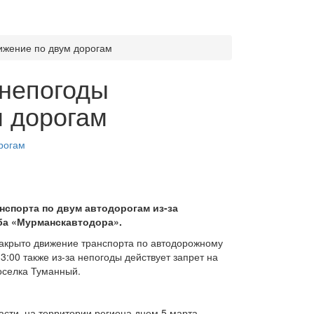
ижение по двум дорогам
 непогоды
м дорогам
нспорта по двум автодорогам из-за
ба «Мурманскавтодора».
и закрыто движение транспорта по автодорожному
13:00 также из-за непогоды действует запрет на
поселка Туманный.
сти, на территории региона днем 5 марта