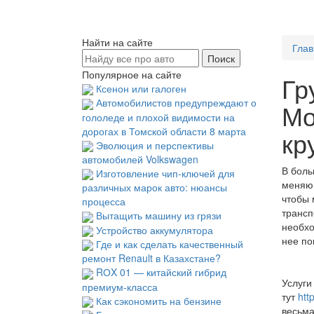
Найти на сайте
Глав
Популярное на сайте
Гр
Ксенон или галоген
Автомобилистов предупреждают о
Мо
гололеде и плохой видимости на
дорогах в Томской области 8 марта
кр
Эволюция и перспективы
автомобилей Volkswagen
В боль
Изготовление чип-ключей для
меняющ
различных марок авто: нюансы
чтобы 
процесса
трансп
Вытащить машину из грязи
необхо
Устройство аккумулятора
нее по
Где и как сделать качественный
ремонт Renault в Казахстане?
RОX 01 — китайский гибрид
Услуги
премиум-класса
тут
htt
Как сэкономить на бензине
весьма