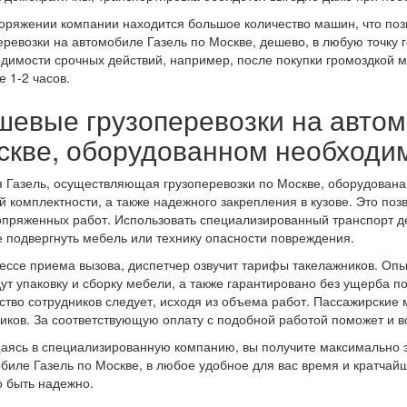
оряжении компании находится большое количество машин, что позв
еревозки на автомобиле Газель по Москве, дешево, в любую точку 
димости срочных действий, например, после покупки громоздкой 
е 1-2 часов.
шевые грузоперевозки на автом
скве, оборудованном необходи
 Газель, осуществляющая грузоперевозки по Москве, оборудован
й комплектности, а также надежного закрепления в кузове. Это поз
опряженных работ. Использовать специализированный транспорт де
 подвергнуть мебель или технику опасности повреждения.
ессе приема вызова, диспетчер озвучит тарифы такелажников. Оп
ут упаковку и сборку мебели, а также гарантировано без ущерба 
ство сотрудников следует, исходя из объема работ. Пассажирские
иков. За соответствующую оплату с подобной работой поможет и в
ясь в специализированную компанию, вы получите максимально 
биле Газель по Москве, в любое удобное для вас время и кратчай
 быть надежно.