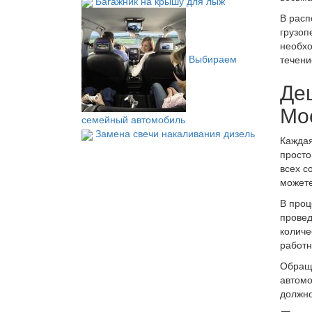
Багажник на крышу для лыж
В расп
грузоп
необхо
Выбираем
течени
Де
Мо
семейный автомобиль
Замена свечи накаливания дизель
Каждая
просто
всех с
можете
В проц
провед
количе
работн
Обраща
автомо
должно