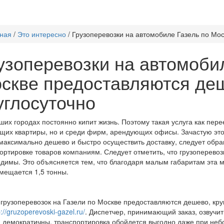
ная
/
Это интересно
/
Грузоперевозки на автомобиле Газель по Мо
узоперевозки на автомоби
скве предоставляются де
углосуточно
ших городах постоянно кипит жизнь. Поэтому такая услуга как пере
их квартиры, но и среди фирм, арендующих офисы. Зачастую это н
максимально дешево и быстро осуществить доставку, следует обр
ортировке товаров компаниям. Следует отметить, что грузоперевоз
димы. Это объясняется тем, что благодаря малым габаритам эта м
мещается 1,5 тонны.
 грузоперевозок на Газели по Москве предоставляются дешево, кру
p://gruzoperevoski-gazel.ru/
. Диспетчер, принимающий заказ, озвучи
 демократичны, транспортировка обойдется выгодно даже при неб