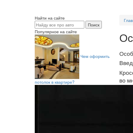
Найти на сайте
Глав
Популярное на сайте
Ос
Особ
Чем оформить
Введ
Крос
во м
потолок в квартире?
себе
унив
крос
аспе
Глав