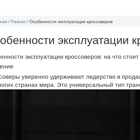
ная
/
Разное
/
Особенности эксплуатации кроссоверов
обенности эксплуатации к
енности эксплуатации кроссоверов: на что стои
ение
соверы уверенно удерживают лидерство в продажа
ногих странах мира. Это универсальный тип тран
 комфорт легкового автомобиля и практичность в
ерсальностью скрываются особенности эксплуата
совер служил долго и надёжно. В этой статье м
кты эксплуатации кроссоверов
https://avilon-exeed
а 1: Дорожный просвет и подвеска — преимущест