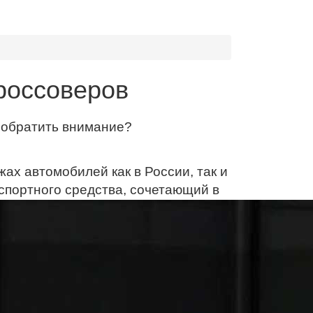
россоверов
т обратить внимание?
х автомобилей как в России, так и
спортного средства, сочетающий в
недорожника. Однако за
ции, о которых важно знать, чтобы
ы подробно разберём ключевые
.ru/
ва и тонкости