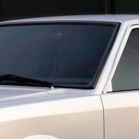
росветом), что позволяет уверенно
ое бездорожье. Однако:
жником: усиленная подвеска и
 офф-роуд.
 улучшает комфорт, но может
рожье.
 шаровых опор обязательна каждые