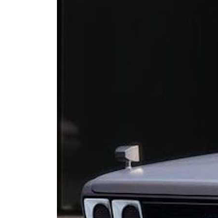
Крос
прео