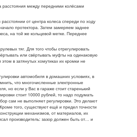
ра расстояния между передними колёсами
расстоянии от центра колеса спереди по ходу
 начало протектора. Затем замеряем заднее
еса, на той же кольцевой метке. Переднее
улевых тяг. Для того чтобы отрегулировать
вёртывать или свёртывать муфты на одинаковую
 этом в затянутых хомутиках их кромки не
улировки автомобиля в домашних условиях, в
омнить, что многочисленные электронные
я, но если у Вас в гараже стоит старенький
лировки стоит 10000 рублей, то надо подумать
ибор сам не выполняет регулировки. Это делают
 Кроме того, существуют ещё и предел точности
конструкции механизмов, от материалов, их
писал производитель: зазор должен быть от… и