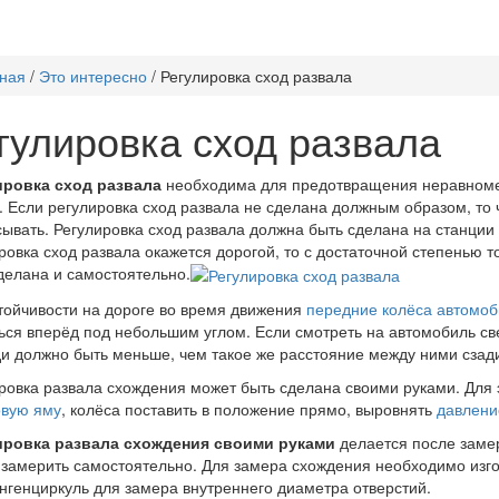
ная
/
Это интересно
/
Регулировка сход развала
гулировка сход развала
ировка сход развала
необходима для предотвращения неравном
. Если регулировка сход развала не сделана должным образом, то 
ывать. Регулировка сход развала должна быть сделана на станции 
ровка сход развала окажется дорогой, то с достаточной степенью 
делана и самостоятельно.
тойчивости на дороге во время движения
передние колёса автомо
ься вперёд под небольшим углом. Если смотреть на автомобиль св
и должно быть меньше, чем такое же расстояние между ними сзад
ровка развала схождения может быть сделана своими руками. Для 
овую яму
, колёса поставить в положение прямо, выровнять
давлени
ировка развала схождения своими руками
делается после заме
замерить самостоятельно. Для замера схождения необходимо изг
нгенциркуль для замера внутреннего диаметра отверстий.