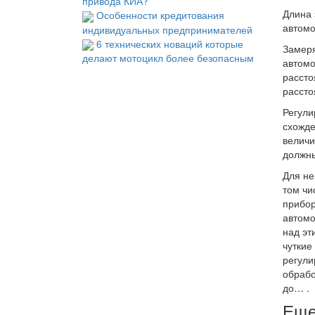
привода КИА?
Длина 
Особенности кредитования
автомо
индивидуальных предпринимателей
6 технических новаций которые
Замеря
делают мотоцикл более безопасным
автомо
рассто
рассто
Регули
схожде
величи
должны
Для не
том чи
прибор
автомо
над эт
чуткие
регули
обрабо
до… .
Еще