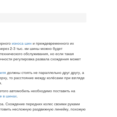
ерного
износа шин
и преждевременного их
через 2-3 тыс. км шины можно будет
технического обслуживания, но если такая
точности регулировка развала схождения может
биля
должны стоять не параллельно друг другу, а
ерху, то расстояние между колёсами при взгляде
и.
этого автомобиль необходимо поставить на
е в шинах
.
ра. Схождение передних колес своими руками
отовить несложную раздвижную линейку, похожую