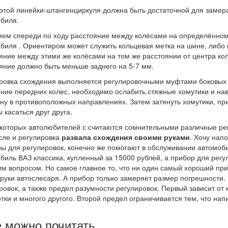
этой линейки-штангенциркуля должна быть достаточной для заме
биля.
ем спереди по ходу расстояние между колёсами на определённом 
биля . Ориентиром может служить кольцевая метка на шине, либо
яние между этими же колёсами на том же расстоянии от центра кол
яние должно быть меньше заднего на 5-7 мм.
ровка схождения выполняется регулировочными муфтами боковых р
ние передних колес, необходимо ослабить стяжные хомутики и на
ну в противоположных направлениях. Затем затянуть хомутики, при
 касаться друг друга.
которых автолюбителей с считаются сомнительными различные рег
сле и регулировка
развала схождения своими руками
. Хочу нап
ы для регулировок, конечно же помогают в обслуживании автомобил
биль ВАЗ классика, купленный за 15000 рублей, а прибор для регу
им вопросом. Но самое главное то, что ни один самый хороший пр
 руки автослесаря. А прибор только замеряет размер погрешности.
ровок, а также предел разумности регулировок. Первый зависит от 
тки и многого другого. Второй предел ограничивается тем, что на
 можно почитать