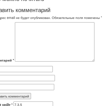
авить комментарий
рес email не будет опубликован.
Обязательные поля помечены
*
нтарий
*
nt ye@r
*