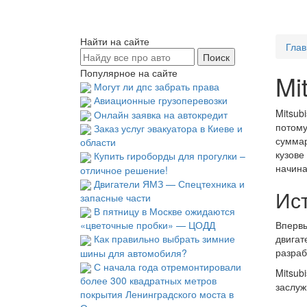
Найти на сайте
Глав
Популярное на сайте
Mi
Могут ли дпс забрать права
Авиационные грузоперевозки
Mitsub
Онлайн заявка на автокредит
потому
Заказ услуг эвакуатора в Киеве и
суммар
области
кузове
Купить гироборды для прогулки –
начина
отличное решение!
Двигатели ЯМЗ — Спецтехника и
Ист
запасные части
В пятницу в Москве ожидаются
Впервы
«цветочные пробки» — ЦОДД
двигат
Как правильно выбрать зимние
разраб
шины для автомобиля?
С начала года отремонтировали
Mitsub
более 300 квадратных метров
заслуж
покрытия Ленинградского моста в