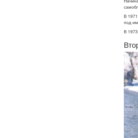
Начина
самоб
В 1971
под и
В 1973
Втор