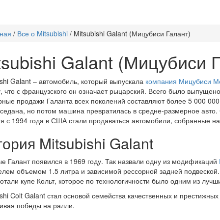
ная
/
Все о Mitsubishi
/
Mitsubishi Galant (Мицубиси Галант)
tsubishi Galant (Мицубиси 
ishi Galant – автомобиль, который выпускала
компания Мицубиси М
, что с французского он означает рыцарский. Всего было выпущен
ные продажи Галанта всех поколений составляют более 5 000 000
 седана, но потом машина превратилась в средне-размерное авто.
я с 1994 года в США стали продаваться автомобили, собранные н
ория Mitsubishi Galant
е Галант появился в 1969 году. Так назвали одну из модификаций
елем объемом 1.5 литра и зависимой рессорной задней подвеской
отали купе Кольт, которое по технологичности было одним из лучш
ishi Colt Galant стал основой семейства качественных и престижных
ивая победы на ралли.