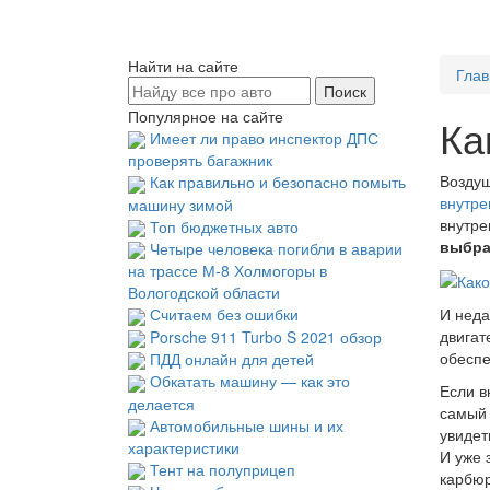
Найти на сайте
Глав
Популярное на сайте
Ка
Имеет ли право инспектор ДПС
проверять багажник
Возду
Как правильно и безопасно помыть
внутре
машину зимой
внутре
Топ бюджетных авто
выбра
Четыре человека погибли в аварии
на трассе М-8 Холмогоры в
Вологодской области
Считаем без ошибки
И неда
двигат
Porsche 911 Turbo S 2021 обзор
обеспе
ПДД онлайн для детей
Обкатать машину — как это
Если в
делается
самый
Автомобильные шины и их
увидет
характеристики
И уже 
Тент на полуприцеп
карбюр