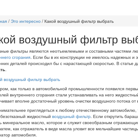
ная
/
Это интересно
/
Какой воздушный фильтр выбрать
кой воздушный фильтр вы
шные фильтры являются неотъемлемыми и составными частями лю
ннего сгорания
. Если бы в их конструкции не имелось надежных и
нних деталей происходил бы с нарастающей скоростью. В статье 
ть
.
ром, как только в автомобильной промышленности появился перв
елей внутреннего сгорания стали устанавливать на него жидкостны
чивает вполне достаточный уровень очистки воздушного потока от 
нимательнее приглядеться к любому отечественному автомобилю, т
 безотказный жидкостный
воздушный фильтр
. Если открутить бара
ь минеральное масло, которое и служит своеобразным отражающим
затем, как отражатель в виде масла уловит все мельчайшие части
атор автомобиля.