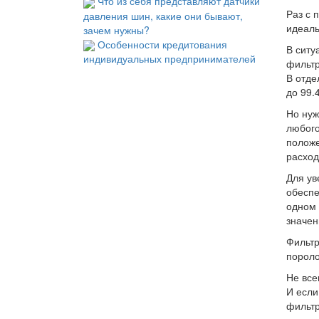
Что из себя представляют датчики
Раз с 
давления шин, какие они бывают,
идеал
зачем нужны?
Особенности кредитования
В ситу
индивидуальных предпринимателей
фильтр
В отде
до 99.
Но нуж
любого
положе
расход
Для ув
обеспе
одном 
значен
Фильтр
пороло
Не все
И если
фильтр