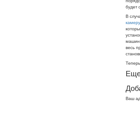
порядо
будет 
В случ
камеру
которы
устано
машины
весь п
станов
Теперь
Еще
Доб
Ваш ад