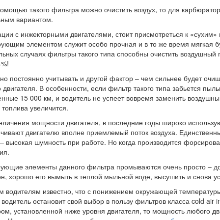
помощью такого фильтра можно очистить воздух, то для карбюрато
ьным вариантом.
ации с инжекторными двигателями, стоит присмотреться к «сухим
ующим элементом служит особо прочная и в то же время мягкая б
льных случаях фильтры такого типа способны очистить воздушный п
4%!
но постоянно учитывать и другой фактор – чем сильнее будет очи
 двигателя. В особенности, если фильтр такого типа забьется пыль
нные 15 000 км, и водитель не успеет вовремя заменить воздушный
 топлива увеличится.
еличения мощности двигателя, в последние годы широко использу
чивают двигателю вполне приемлемый поток воздуха. Единственны
– высокая шумность при работе. Но когда производится форсирова
ия.
ующие элементы данного фильтра промываются очень просто – дос
н, хорошо его вымыть в теплой мыльной воде, высушить и снова ус
м водителям известно, что с понижением окружающей температуры
 водитель остановит свой выбор в пользу фильтров класса cold air 
ом, установленной ниже уровня двигателя, то мощность любого дв