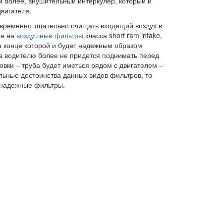
ем более, внушительный интеркулер, который и
двигателя.
временно тщательно очищать входящий воздух в
ие на
воздушные фильтры
класса short ram intake,
на конце которой и будет надежным образом
а водителю более не придется поднимать перед
овки – труба будет иметься рядом с двигателем –
льные достоинства данных видов фильтров, то
 надежные фильтры.