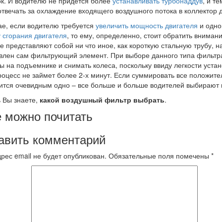
к. И водителю не придется более
устанавливать турбонаддув
, и т
отвечать за охлаждение входящего воздушного потока в коллектор 
ае, если водителю требуется
увеличить мощность двигателя
и одно
 сгорания двигателя
, то ему, определенно, стоит обратить вниман
е представляют собой ни что иное, как короткую стальную трубу, 
влен сам фильтрующий элемент. При выборе данного типа фильтр
 на подъемнике и снимать колеса, поскольку ввиду легкости устан
роцесс не займет более 2-х минут. Если суммировать все положите
ится очевидным одно – все больше и больше водителей выбирают
 Вы знаете,
какой воздушный фильтр выбрать
.
 можно почитать
авить комментарий
рес email не будет опубликован.
Обязательные поля помечены
*