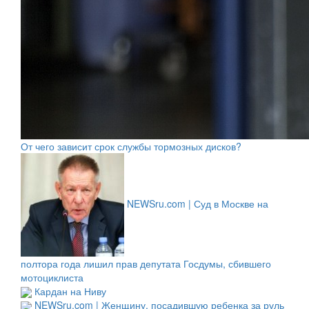
От чего зависит срок службы тормозных дисков?
NEWSru.com | Суд в Москве на
полтора года лишил прав депутата Госдумы, сбившего
мотоциклиста
Кардан на Ниву
NEWSru.com | Женщину, посадившую ребенка за руль