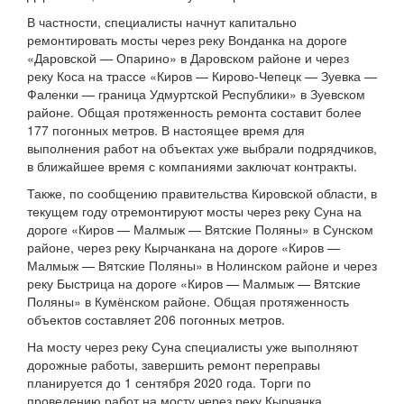
В частности, специалисты начнут капитально
ремонтировать мосты через реку Вонданка на дороге
«Даровской — Опарино» в Даровском районе и через
реку Коса на трассе «Киров — Кирово-Чепецк — Зуевка —
Фаленки — граница Удмуртской Республики» в Зуевском
районе. Общая протяженность ремонта составит более
177 погонных метров. В настоящее время для
выполнения работ на объектах уже выбрали подрядчиков,
в ближайшее время с компаниями заключат контракты.
Также, по сообщению правительства Кировской области, в
текущем году отремонтируют мосты через реку Суна на
дороге «Киров — Малмыж — Вятские Поляны» в Сунском
районе, через реку Кырчанкана на дороге «Киров —
Малмыж — Вятские Поляны» в Нолинском районе и через
реку Быстрица на дороге «Киров — Малмыж — Вятские
Поляны» в Кумёнском районе. Общая протяженность
объектов составляет 206 погонных метров.
На мосту через реку Суна специалисты уже выполняют
дорожные работы, завершить ремонт переправы
планируется до 1 сентября 2020 года. Торги по
проведению работ на мосту через реку Кырчанка