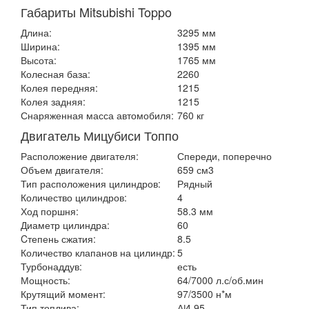
Габариты Mitsubishi Toppo
Длина:
3295 мм
Ширина:
1395 мм
Высота:
1765 мм
Колесная база:
2260
Колея передняя:
1215
Колея задняя:
1215
Снаряженная масса автомобиля:
760 кг
Двигатель Мицубиси Топпо
Расположение двигателя:
Спереди, поперечно
Объем двигателя:
659 см3
Тип расположения цилиндров:
Рядный
Количество цилиндров:
4
Ход поршня:
58.3 мм
Диаметр цилиндра:
60
Cтепень сжатия:
8.5
Количество клапанов на цилиндр:
5
Турбонаддув:
есть
Мощность:
64/7000 л.с/об.мин
Крутящий момент:
97/3500 н*м
Тип топлива:
АИ-95