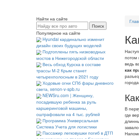
Найти на сайте
Глав
Популярное на сайте
Ка
Hyundai кардинально изменит
дизайн своих будущих моделей
Наступ
Подтоплены пять низководных
потом 
мостов в Нижегородской области
ведь в
Весь обход Курска в составе
как п
трассы М-2 Крым станет
разъез
четырехполосным в 2021 году
города
Ходовые огни СПб фары дневного
света, xenon-v-spb.ru
Ка
NEWSru.com | Женщину,
посадившую ребенка за руль
каршеринговой машины,
В перв
оштрафовали на 4 тыс. рублей
где ве
Программа Универсальная
длинны
Система Учета для логистики
завало
Пассажир легковушки погиб в ДТП
Напомн