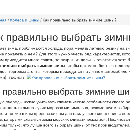
ная
/
Колеса и шины
/
Как правильно выбрать зимние шины?
к правильно выбрать зим
ает зима, приближаются холода, пора менять летнюю резину на зи
не пожалеть о нем? Для этого нужно учесть ряд характеристик, к
ам приходится много ездить, то покрышки должны откататься хотя 
равильно выбрать зимние шины
, чтобы потом не бояться голол
дов: торговые агенты, которым приходится на личном автомобиле к
ми), таксисты.
к правильно выбрать зимние ш
ую очередь, нужно учитывать климатические особенности своего ре
роятность сильных сухих морозов минимальна, рекомендуем выби
е и тонкие шипы предназначены для наилучшего сцепления с дор
в, которыми славятся зимы морских климатических зон. Нешипован
им только, что лучше всего выбирать шины от тех производителей