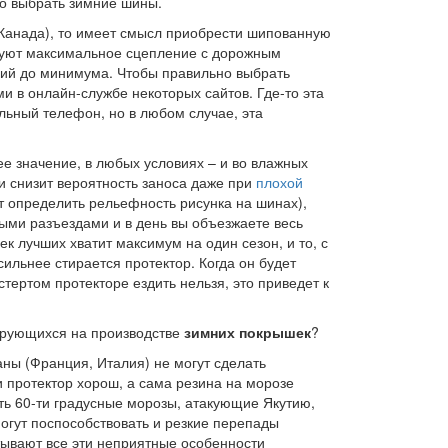
но выбрать зимние шины.
(Канада), то имеет смысл приобрести шипованную
азуют максимальное сцепление с дорожным
ций до минимума. Чтобы правильно выбрать
и в онлайн-службе некоторых сайтов. Где-то эта
льный телефон, но в любом случае, эта
 значение, в любых условиях – и во влажных
 и снизит вероятность заноса даже при
плохой
ет определить рельефность рисунка на шинах),
ными разъездами и в день вы объезжаете весь
ек лучших хватит максимум на один сезон, и то, с
ильнее стирается протектор. Когда он будет
стертом протекторе ездить нельзя, это приведет к
ирующихся на производстве
зимних покрышек
?
ны (Франция, Италия) не могут сделать
 протектор хорош, а сама резина на морозе
ать 60-ти градусные морозы, атакующие Якутию,
огут поспособствовать и резкие перепады
ывают все эти неприятные особенности