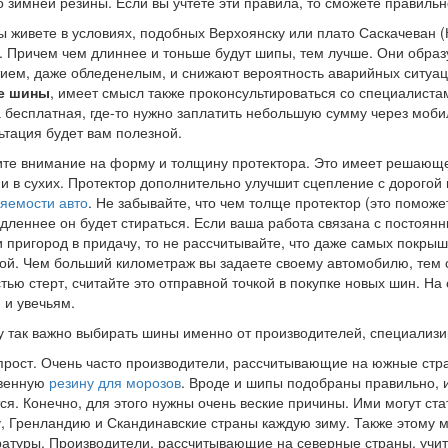
 зимней резины. Если вы учтете эти правила, то сможете правиль
ы живете в условиях, подобных Верхоянску или плато Саскачеван 
. Причем чем длиннее и тоньше будут шипы, тем лучше. Они обр
ием, даже обледенелым, и снижают вероятность аварийных ситуа
е шины
, имеет смысл также проконсультироваться со специалистам
 бесплатная, где-то нужно заплатить небольшую сумму через моби
ьтация будет вам полезной.
те внимание на форму и толщину протектора. Это имеет решающее
 и в сухих. Протектор дополнительно улучшит сцепление с дорогой
яемости авто
. Не забывайте, что чем толще протектор (это помож
дленнее он будет стираться. Если ваша работа связана с постоян
и пригород в придачу, то не рассчитывайте, что даже самых покрыш
ой. Чем больший километраж вы задаете своему автомобилю, тем с
тью стерт, считайте это отправной точкой в покупке новых шин. На 
 и увечьям.
 так важно выбирать шины именно от производителей, специализ
прост. Очень часто производители, рассчитывающие на южные стра
твенную
резину для морозов
. Вроде и шипы подобраны правильно, и
ся. Конечно, для этого нужны очень веские причины. Ими могут ст
, Гренландию и Скандинавские страны каждую зиму. Также этому м
атуры. Производители, рассчитывающие на северные страны, учит