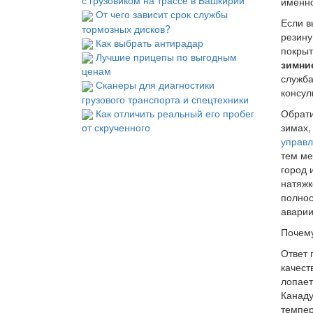
с грузовиком на трассе в Башкирии
именно
От чего зависит срок службы
Если в
тормозных дисков?
резину
Как выбрать антирадар
покрыт
Лучшие прицепы по выгодным
зимни
ценам
служба
Сканеры для диагностики
консул
грузового транспорта и спецтехники
Как отличить реальный его пробег
Обрати
от скрученного
зимах,
управл
тем ме
город 
натяжк
полнос
аварии
Почему
Ответ 
качес
лопает
Канаду
темпер