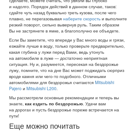
сделаете, можете считать, что увязли вы глубоко
и надолго. Порядок действий в данном случае, таков:
сдайте чуть назад буквально треть кузова, после чего
плавно, не перегазовывая
наберите скорость
и выполните
резкий поворот, сильно вывернув руль. Таким образом
Вы не застрянете в ямке, а благополучно ее объедете.
Если Вы заметите, что впереди у Вас много воды и грязи,
езжайте лучше в воду, только проверьте предварительно,
какая глубина у лужи перед Вами, ведь утонуть
на автомобиле в луже — достаточно неприятная
ситуация. Ну и, разумеется, пересекая на бездорожье
лужу, помните, что на дне Вас может поджидать сюрприз
вроде камня или чего-то подобного. Отличными
автомобилями для бездорожья считаются
Mitsubishi
Pajero
и
Mitsubishi L200
.
Мы рассмотрели основные рекомендации и теперь вы
знаете,
как ездить по бездорожью
. Удачи вам
на дорогах и пусть бездорожье пореже встречается на
пути!
Еще можно почитать