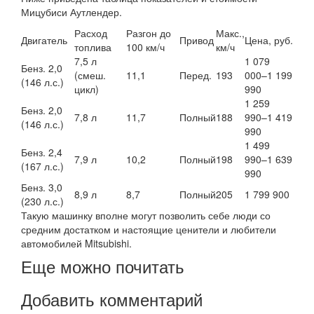
Мицубиси Аутлендер.
Расход
Разгон до
Макс.,
Двигатель
Привод
Цена, руб.
топлива
100 км/ч
км/ч
7,5 л
1 079
Бенз. 2,0
(смеш.
11,1
Перед.
193
000–1 199
(146 л.с.)
цикл)
990
1 259
Бенз. 2,0
7,8 л
11,7
Полный
188
990–1 419
(146 л.с.)
990
1 499
Бенз. 2,4
7,9 л
10,2
Полный
198
990–1 639
(167 л.с.)
990
Бенз. 3,0
8,9 л
8,7
Полный
205
1 799 900
(230 л.с.)
Такую машинку вполне могут позволить себе люди со
средним достатком и настоящие ценители и любители
автомобилей Mitsubishi.
Еще можно почитать
Добавить комментарий