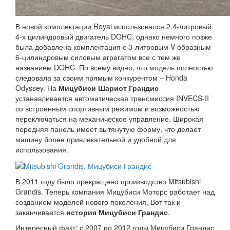
В новой комплектации Royal использовался 2.4-литровый
4-х цилиндровый двигатель DOHC, однако немного позже
была добавлена комплектация с 3-литровым V-образным
6-цилиндровым силовым агрегатом все с тем же
названием DOHC. По всему видно, что модель полностью
следовала за своим прямым конкурентом – Honda
Odyssey. На
Мицубиси Шариот Грандис
устанавливается автоматическая трансмиссия INVECS-II
со встроенным спортивным режимом и возможностью
переключаться на механическое управление. Широкая
передняя панель имеет вытянутую форму, что делает
машину более привлекательной и удобной для
использования.
В 2011 году было прекращено производство Mitsubishi
Grandis. Теперь компания Мицубиси Моторс работает над
созданием моделей нового поколения. Вот так и
заканчивается
история Мицубиси Грандис
.
Интересный факт: с 2007 по 2012 годы Мицубиси Грандис