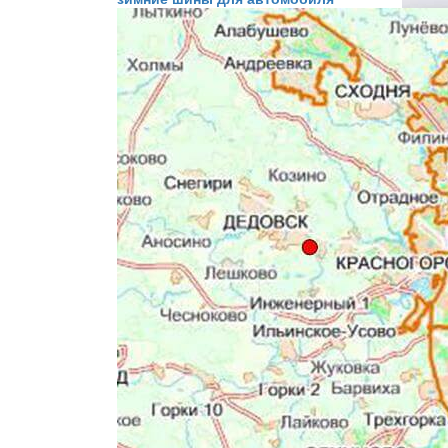
Audi
carsco
По сло
опереж
Хотя Л
электр
Кроме 
автоно
колесо
Не сто
уже на
tron G