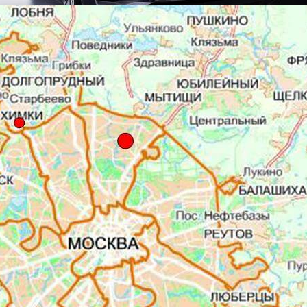
ops.com
вам Лихте, у
Аudi
есть концептуальные автомобили готовые к произ
ают время на 10-15 лет, такие как
Aicon
– они и будут представлен
ихте не представил никаких подробностей моделей, он отметил, ч
омобилей на десятилетие вперед, а также продемонстрирует след
того, шанхайский концепт будет иметь уникальный дизайн интерье
мности — то есть, концепт даст представление о том, как может в
м или без него.
ит говорить, что
Аudi
не сдерживает своих устремлений как можно
чала производство внедорожника
e-tron
, готовит к запуску модель
T
и кроссовер
Q4 e-tron
.