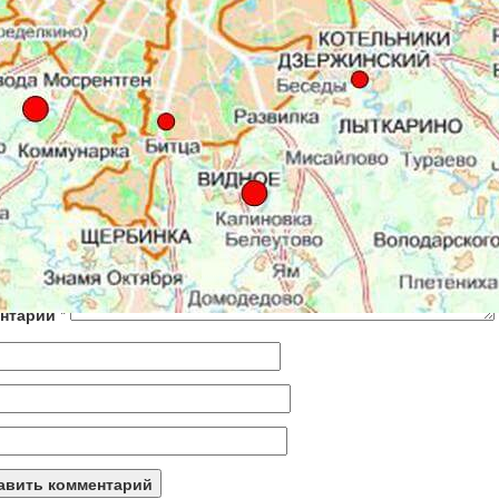
 можно почитать
авить комментарий
рес email не будет опубликован.
Обязательные поля помече
нтарий
*