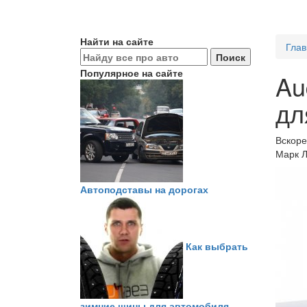
Найти на сайте
Глав
Популярное на сайте
Au
дл
Вскоре
Марк Л
Автоподставы на дорогах
Как выбрать
зимние шины для автомобиля