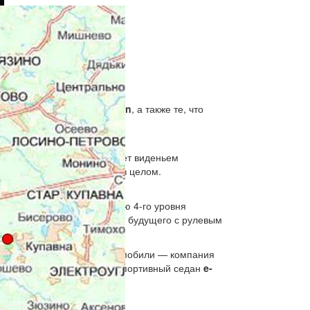
водству, такие как
Q4 e-tron
, а также те, что
ы в этом году.
то шанхайский концепт станет виденьем
ующий шаг в дизайне
Audi
в целом.
ра благодаря использованию 4-го уровня
ыглядеть салон автомобилей будущего с рулевым
 скорее перейти на электромобили — компания
e-tron Sportback
, а также спортивный седан
e-