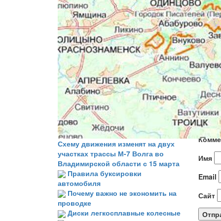
Еще
Доб
Ваш ад
Комме
Схему движения изменят на двух
участках трассы М-7 Волга во
Имя
Владимирской области с 15 марта
Правила буксировки
Email
автомобиля
Почему важно не экономить на
Сайт
проводке
Диски легкосплавные колесные