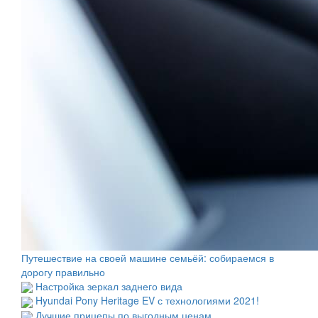
Путешествие на своей машине семьёй: собираемся в
дорогу правильно
Настройка зеркал заднего вида
Hyundai Pony Heritage EV с технологиями 2021!
Лучшие прицепы по выгодным ценам