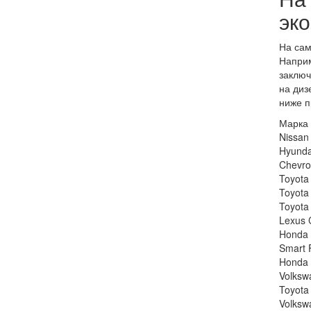
эк
На сам
Наприм
заключ
на диз
ниже п
Марка
Nissan
Hyunda
Chevrol
Toyota
Toyota
Toyota
Lexus 
Honda 
Smart 
Honda 
Volksw
Toyota
Volksw