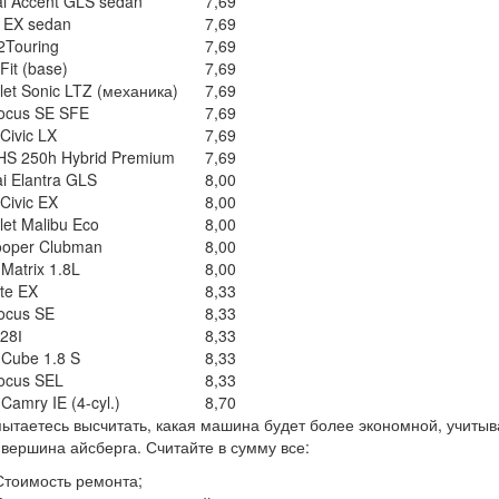
i Accent GLS sedan
7,69
o EX sedan
7,69
Touring
7,69
Fit (base)
7,69
let Sonic LTZ (механика)
7,69
ocus SE SFE
7,69
Civic LX
7,69
HS 250h Hybrid Premium
7,69
i Elantra GLS
8,00
Civic EX
8,00
let Malibu Eco
8,00
ooper Clubman
8,00
Matrix 1.8L
8,00
rte EX
8,33
ocus SE
8,33
28І
8,33
 Cube 1.8 S
8,33
ocus SEL
8,33
Camry IE (4-cyl.)
8,70
пытаетесь высчитать, какая машина будет более экономной, учитыва
 вершина айсберга. Считайте в сумму все:
Стоимость ремонта;