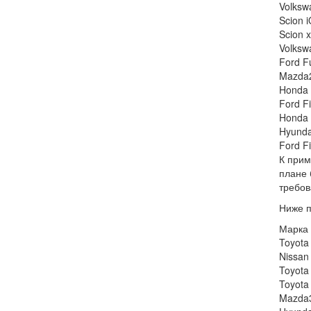
Volksw
Scion 
Scion 
Volksw
Ford F
Mazda2
Honda 
Ford F
Honda 
Hyunda
Ford F
К прим
плане 
требов
Ниже п
Марка
Toyota
Nissan
Toyota
Toyota
Mazda3 