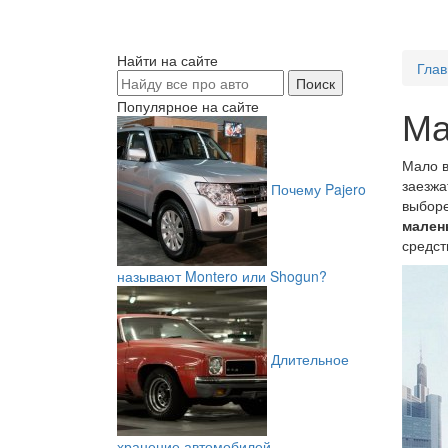
Найти на сайте
Глав
Популярное на сайте
Ма
Мало в
заезжа
Почему Pajero
выборе
мален
средст
называют Montero или Shogun?
Длительное
хранение автомобилей