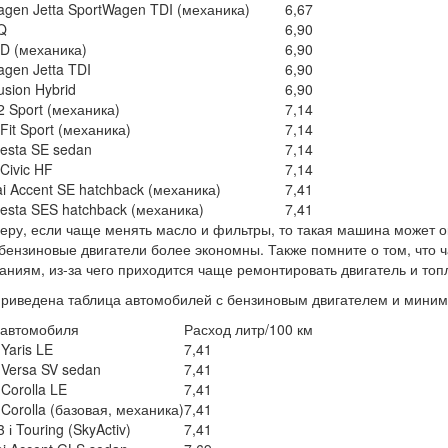
agen Jetta SportWagen TDI (механика)
6,67
iQ
6,90
xD (механика)
6,90
agen Jetta TDI
6,90
usion Hybrid
6,90
 Sport (механика)
7,14
Fit Sport (механика)
7,14
iesta SE sedan
7,14
Civic HF
7,14
i Accent SE hatchback (механика)
7,41
iesta SES hatchback (механика)
7,41
еру, если чаще менять масло и фильтры, то такая машина может ок
бензиновые двигатели более экономны. Также помните о том, что ч
аниям, из-за чего приходится чаще ремонтировать двигатель и топ
риведена таблица автомобилей с бензиновым двигателем и мини
 автомобиля
Расход литр/100 км
 Yaris LE
7,41
 Versa SV sedan
7,41
 Corolla LE
7,41
 Corolla (базовая, механика)
7,41
і Touring (SkyActiv)
7,41