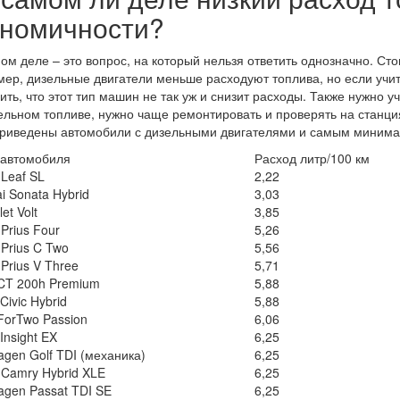
ономичности?
ом деле – это вопрос, на который нельзя ответить однозначно. Стоит
ер, дизельные двигатели меньше расходуют топлива, но если учит
ить, что этот тип машин не так уж и снизит расходы. Также нужно 
ельном топливе, нужно чаще ремонтировать и проверять на станци
риведены автомобили с дизельными двигателями и самым минима
 автомобиля
Расход литр/100 км
 Leaf SL
2,22
i Sonata Hybrid
3,03
et Volt
3,85
 Prius Four
5,26
 Prius C Two
5,56
 Prius V Three
5,71
CT 200h Premium
5,88
Civic Hybrid
5,88
ForTwo Passion
6,06
Insight EX
6,25
agen Golf TDI (механика)
6,25
 Camry Hybrid XLE
6,25
agen Passat TDI SE
6,25