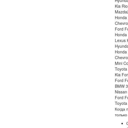
Hyunda
Kia Ri
Mazda2
Honda 
Chevro
Ford F
Honda 
Lexus 
Hyunda
Honda 
Chevro
Mini C
Toyota 
Kia Fo
Ford F
BMW 3
Nissan
Ford F
Toyota 
Когда 
только