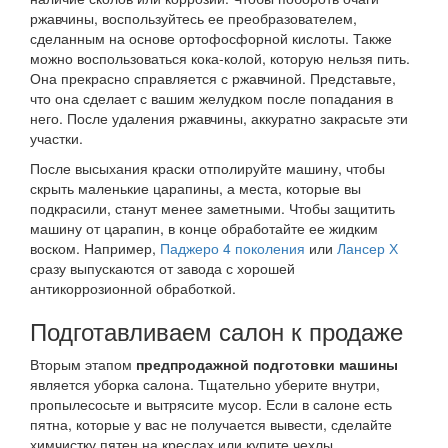
ржавчины, воспользуйтесь ее преобразователем,
сделанным на основе ортофосфорной кислоты. Также
можно воспользоваться кока-колой, которую нельзя пить.
Она прекрасно справляется с ржавчиной. Представьте,
что она сделает с вашим желудком после попадания в
него. После удаления ржавчины, аккуратно закрасьте эти
участки.
После высыхания краски отполируйте машину, чтобы
скрыть маленькие царапины, а места, которые вы
подкрасили, станут менее заметными. Чтобы защитить
машину от царапин, в конце обработайте ее жидким
воском. Например,
Паджеро 4 поколения
или
Лансер Х
сразу выпускаются от завода с хорошей
антикоррозионной обработкой.
Подготавливаем салон к продаже
Вторым этапом
предпродажной подготовки машины
является уборка салона. Тщательно уберите внутри,
пропылесосьте и вытрясите мусор. Если в салоне есть
пятна, которые у вас не получается вывести, сделайте
химчистку пятен на креслах или купите чехлы.