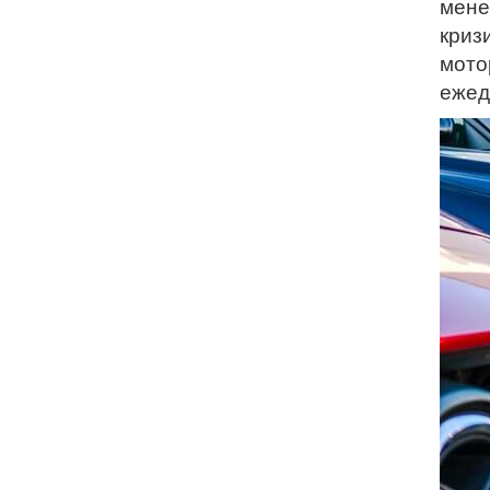
мене
криз
мото
ежед