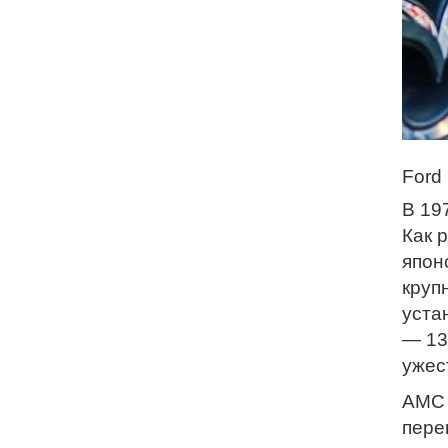
Ford 
В 19
Как 
япон
круп
уста
— 13
ужес
AMC 
пере