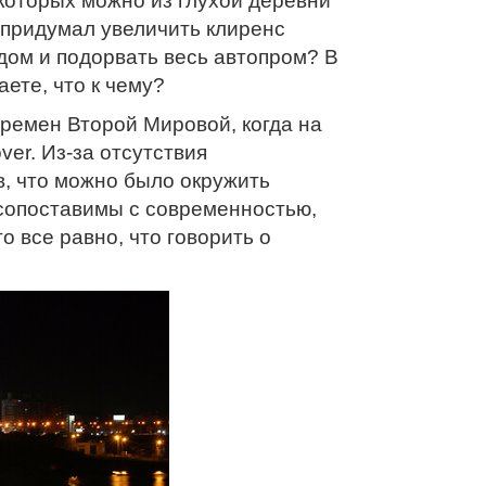
которых можно из глухой деревни
 придумал увеличить клиренс
дом и подорвать весь автопром? В
ете, что к чему?
 времен Второй Мировой, когда на
ver. Из-за отсутствия
, что можно было окружить
есопоставимы с современностью,
о все равно, что говорить о