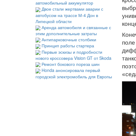
крос
автомобильный аккумулятор
выбр
Двое стали жертвами аварии с
автобусом на трассе М-4 Дон в
унив
Липецкой области
конц
Аренда автомобиля и связанные с
этим дополнительные затраты
Коне
Антипарковочные столбики
поле
Принцип работы стартера
дифф
Первые эскизы и подробности
нового кроссовера Vision GT от Skoda
танк
Ремонт бокового пореза шин
поэт
Honda анонсировала первый
«сед
городской электромобиль для Европы