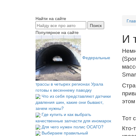
Найти на сайте
Глав
Популярное на сайте
И 
Немн
Федеральные
(Spor
масс
Smar
трассы в четырех регионах Урала
Стра
готовы к весеннему паводку
прив
Что из себя представляют датчики
этом
давления шин, какие они бывают,
зачем нужны?
Где купить и как выбрать
Тот 
качественные запчасти для иномарок
Для чего нужен полис ОСАГО?
Кто-
Выбираем правильный