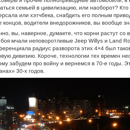
соверы и прочие полноприводные автомобили, в 
аться семьей в цивилизацию, или наоборот? Кто
ерсала или хэтчбека, снабдить его полным приво
е концов, водители внедорожников, вы вообще зна
чно, вы, наверное, думаете, что корни растут со
 боя мчали неповоротливые Jeep Willys и Land Ro
еренциала радиус разворота этих 4×4 был таков
овую дивизию. Короче, технологии тех времен н
ому забудем про войну и вернемся в 70-е годы. Эт
анах» 30-х годов.