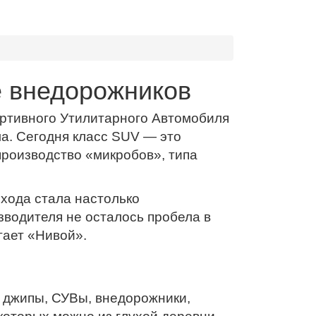
е внедорожников
ортивного Утилитарного Автомобиля
рома. Сегодня класс SUV — это
роизводство «микробов», типа
ехода стала настолько
зводителя не осталось пробела в
гает «Нивой».
ь джипы, СУВы, внедорожники,