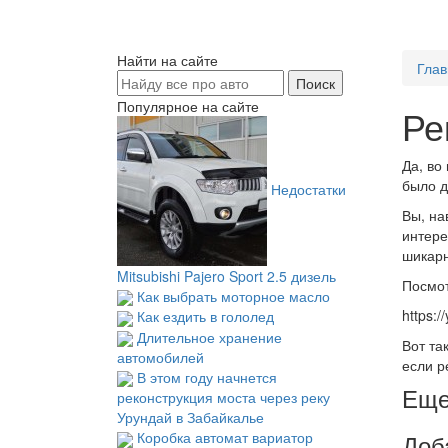
Найти на сайте
Глав
Популярное на сайте
Ре
Да, во
было д
Недостатки
Вы, на
интере
шикарн
Mitsubishi Pajero Sport 2.5 дизель
Посмот
Как выбрать моторное масло
https:
Как ездить в гололед
Длительное хранение
Вот та
автомобилей
если р
В этом году начнется
Еще
реконструкция моста через реку
Урундай в Забайкалье
Доб
Коробка автомат вариатор