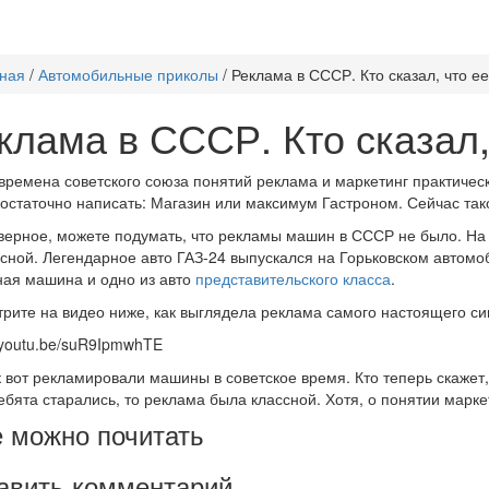
ная
/
Автомобильные приколы
/
Реклама в СССР. Кто сказал, что е
клама в СССР. Кто сказал,
 времена советского союза понятий реклама и маркетинг практичес
остаточно написать: Магазин или максимум Гастроном. Сейчас так
верное, можете подумать, что рекламы машин в СССР не было. На
сной. Легендарное авто ГАЗ-24 выпускался на Горьковском автомо
ая машина и одно из авто
представительского класса
.
рите на видео ниже, как выглядела реклама самого настоящего си
//youtu.be/suR9IpmwhTE
к вот рекламировали машины в советское время. Кто теперь скаже
ебята старались, то реклама была классной. Хотя, о понятии марке
 можно почитать
авить комментарий