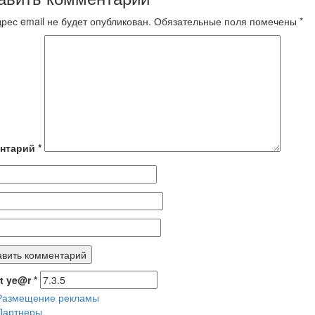
рес email не будет опубликован.
Обязательные поля помечены
*
нтарий
*
nt ye@r
*
Размещение рекламы
Партнеры