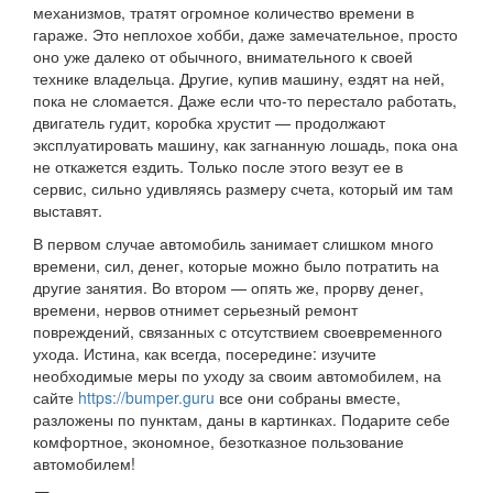
механизмов, тратят огромное количество времени в
гараже. Это неплохое хобби, даже замечательное, просто
оно уже далеко от обычного, внимательного к своей
технике владельца. Другие, купив машину, ездят на ней,
пока не сломается. Даже если что-то перестало работать,
двигатель гудит, коробка хрустит — продолжают
эксплуатировать машину, как загнанную лошадь, пока она
не откажется ездить. Только после этого везут ее в
сервис, сильно удивляясь размеру счета, который им там
выставят.
В первом случае автомобиль занимает слишком много
времени, сил, денег, которые можно было потратить на
другие занятия. Во втором — опять же, прорву денег,
времени, нервов отнимет серьезный ремонт
повреждений, связанных с отсутствием своевременного
ухода. Истина, как всегда, посередине: изучите
необходимые меры по уходу за своим автомобилем, на
сайте
https://bumper.guru
все они собраны вместе,
разложены по пунктам, даны в картинках. Подарите себе
комфортное, экономное, безотказное пользование
автомобилем!