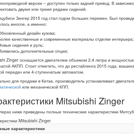
лноприводной версии – доступен только задний привод. В зависим
ектовать двумя или тремя рядами сидений.
цубиси Зингер 2015 год стал годом больших перемен. Был проведе
лось многое, а именно:
Обновленный дизайн кузова;
Более качественные и современные материалы отделки интерьера;
Новые сидения и руль;
Появились дополнительные опции;
ishi Zinger оснащается двигателем объемом 2.4 литра и мощностью 
чатой АКПП. Стоит отметить, что до рестайлинга 2015 года, машин
ой передач или 4-ступенчатым автоматом.
льно для продажи в Китае, производитель устанавливает двигател
матической
или механической КПП.
актеристики Mitsubishi Zinger
лерах ниже приведены полные технические характеристики Митсуб
еристики Mitsubishi Zinger
вные характеристики