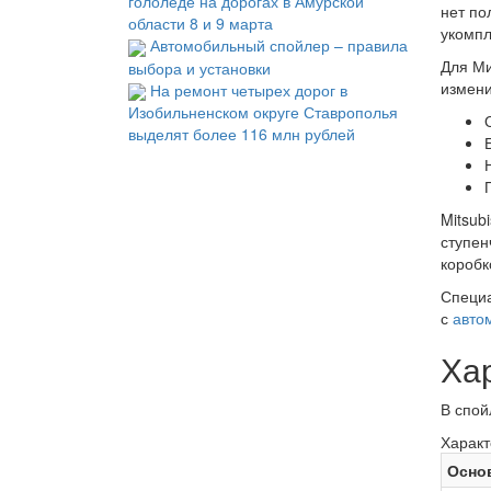
гололеде на дорогах в Амурской
нет по
области 8 и 9 марта
укомпл
Автомобильный спойлер – правила
Для Ми
выбора и установки
измени
На ремонт четырех дорог в
Изобильненском округе Ставрополья
выделят более 116 млн рублей
Mitsub
ступен
коробк
Специа
с
авто
Хар
В спой
Характ
Осно