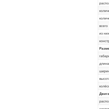
распо
колич
колич
всего
из ни
конст
Разм
габар
длина
шири
высот
колёс
Двиг
распо
систе