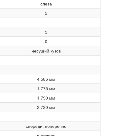
слева
5
5
0
несущий кузов
4 585
мм
1 775
мм
1 790
мм
2 720
мм
спереди, поперечно
инжектор