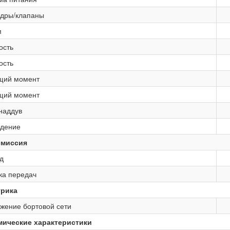
дры/клапаны
м
ость
ость
щий момент
щий момент
наддув
дение
смиссия
д
ка передач
трика
жение бортовой сети
мические характеристики