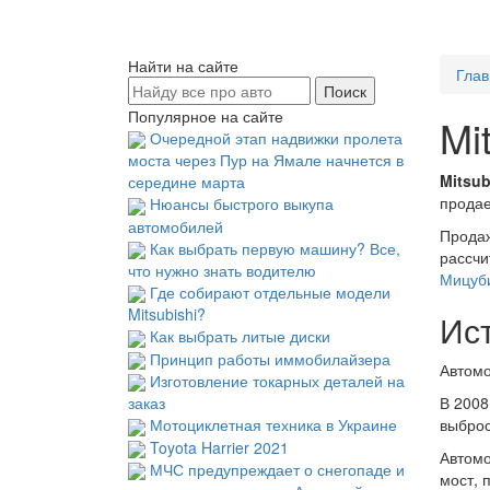
Найти на сайте
Глав
Популярное на сайте
Mi
Очередной этап надвижки пролета
моста через Пур на Ямале начнется в
Mitsub
середине марта
продае
Нюансы быстрого выкупа
автомобилей
Продаж
Как выбрать первую машину? Все,
рассчи
что нужно знать водителю
Мицуб
Где собирают отдельные модели
Mitsubishi?
Ист
Как выбрать литые диски
Принцип работы иммобилайзера
Автомо
Изготовление токарных деталей на
В 2008
заказ
выброс
Мотоциклетная техника в Украине
Toyota Harrier 2021
Автомо
МЧС предупреждает о снегопаде и
мост, 