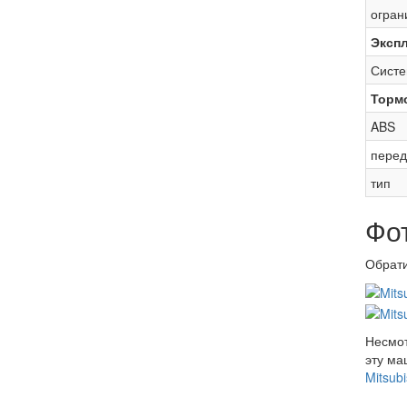
огран
Эксп
Систе
Торм
ABS
перед
тип
Фот
Обрати
Несмот
эту ма
Mitsubi