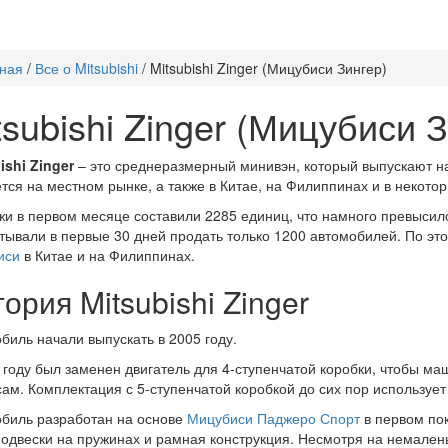
ная
/
Все о Mitsubishi
/
Mitsubishi Zinger (Мицубиси Зингер)
tsubishi Zinger (Мицубиси 
ishi Zinger
– это среднеразмерный минивэн, который выпускают на
тся на местном рынке, а также в Китае, на Филиппинах и в некото
и в первом месяце составили 2285 единиц, что намного превысил
тывали в первые 30 дней продать только 1200 автомобилей. По эт
иси
в Китае и на Филиппинах.
ория Mitsubishi Zinger
биль начали выпускать в 2005 году.
 году был заменен двигатель для 4-ступенчатой коробки, чтобы ма
ам. Комплектация с 5-ступенчатой коробкой до сих пор использует 
биль разработан на основе
Мицубиси Паджеро Спорт
в первом пок
подвески на пружинах и рамная конструкция. Несмотря на немале