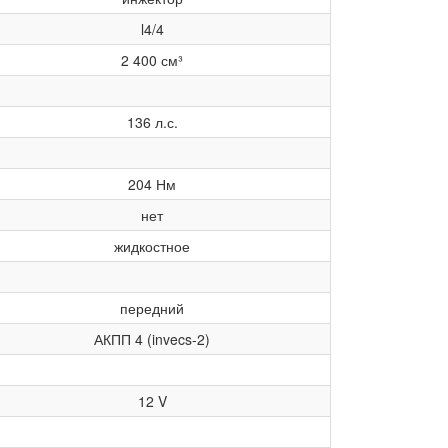
l4/4
2 400
см³
136
л.с.
204
Нм
нет
жидкостное
передний
АКПП 4 (invecs-2)
12
V