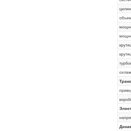
цилин
объе
мощн
мощн
крутя
крутя
турбо
охлаж
Тран
приво
короб
Элек
напря
Дина