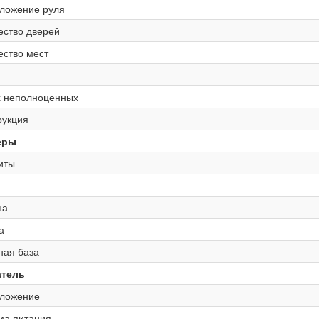
ложение руля
ество дверей
ество мест
х неполноценных
рукция
еры
иты
на
а
ная база
атель
ложение
ма питания