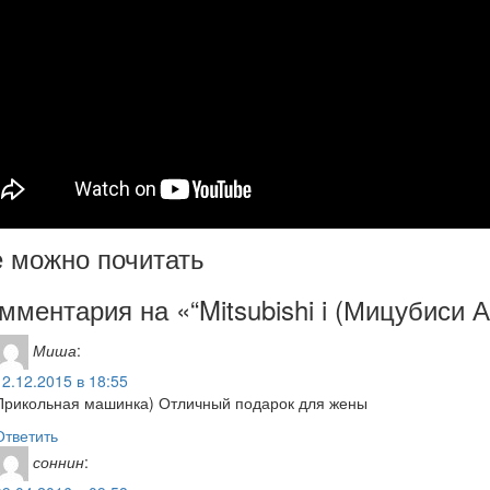
 можно почитать
мментария на «“Mitsubishi i (Мицубиси А
Миша
:
12.12.2015 в 18:55
Прикольная машинка) Отличный подарок для жены
Ответить
соннин
: