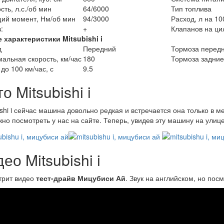
ть, л.с./об мин
64/6000
Тип топлива
ий момент, Нм/об мин
94/3000
Расход, л на 10
:
+
Клапанов на ци
е характеристики Mitsubishi
i
д
Передний
Тормоза перед
альная скорость, км/час
180
Тормоза задние
 до 100 км/час, с
9.5
о Mitsubishi i
ishi i сейчас машина довольно редкая и встречается она только в 
но посмотреть у нас на сайте. Теперь, увидев эту машину на улице
ео Mitsubishi i
трит видео
тест-драйв Мицубиси Ай
. Звук на английском, но посм