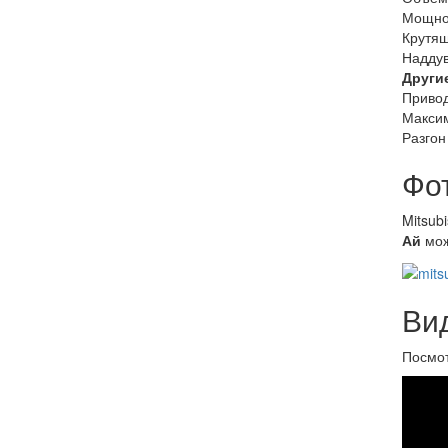
Мощнос
Крутящ
Наддув
Други
Приво
Максим
Разгон
Фот
Mitsub
Ай
мож
Вид
Посмо