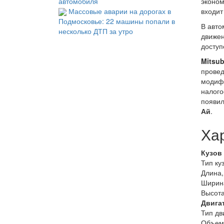
автомобиля
эконом
Массовые аварии на дорогах в
входит
Подмосковье: 22 машины попали в
В авто
несколько ДТП за утро
движен
доступ
Mitsub
провед
модифи
налого
появил
Ай
.
Хар
Кузов 
Тип ку
Длина,
Ширин
Высота
Двига
Тип дв
Объем 