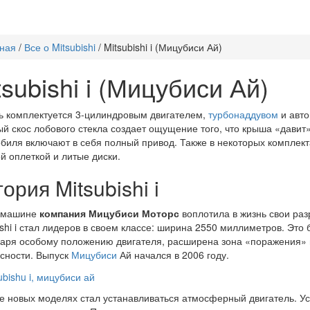
ная
/
Все о Mitsubishi
/
Mitsubishi i (Мицубиси Ай)
tsubishi i (Мицубиси Ай)
 комплектуется 3-цилиндровым двигателем,
турбонаддувом
и авто
й скос лобового стекла создает ощущение того, что крыша «давит
биля включают в себя полный привод. Также в некоторых комплек
й оплеткой и литые диски.
ория Mitsubishi i
й машине
компания Мицубиси Моторс
воплотила в жизнь свои раз
ishi i стал лидеров в своем классе: ширина 2550 миллиметров. Это
аря особому положению двигателя, расширена зона «поражения» п
сности. Выпуск
Мицубиси
Ай начался в 2006 году.
е новых моделях стал устанавливаться атмосферный двигатель. 