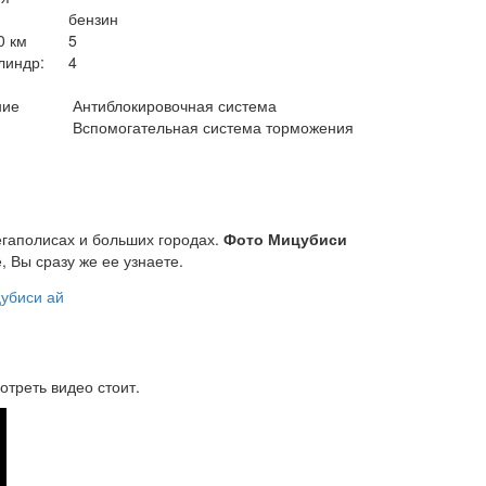
бензин
0 км
5
линдр:
4
ние
Антиблокировочная система
Вспомогательная система торможения
мегаполисах и больших городах.
Фото Мицубиси
, Вы сразу же ее узнаете.
отреть видео стоит.