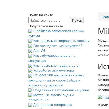
Найти на сайте
Глав
Популярное на сайте
Mi
Шпаклевка автомобиля своими
руками
Модель
Как правильно заправлять машину
Сильны
Где арендовать манипулятор?
автомо
Audi A6
кожано
Как отбуксировать авто на
эвакуаторе
Ист
Как правильно продать авто
Устройство аккумулятора
В это
Peugeot 106 после тюнинга — с
Mitsub
технологиями от спорт-байков и
Благод
японских суперкаров!
безопа
Содержание автомобиля на улице
Моторные масла: виды и
применение
Диагностика генератора
В боле