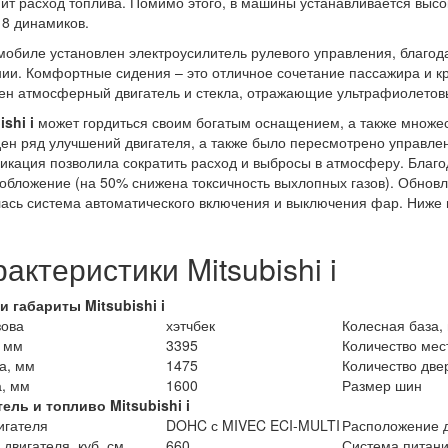
ит расход топлива. Помимо этого, в машины устанавливается высо
 8 динамиков.
мобиле установлен электроусилитель рулевого управления, благод
ии. Комфортные сидения – это отличное сочетание пассажира и кр
ен атмосферный двигатель и стекла, отражающие ультрафиолетов
ishi i
может гордиться своим богатым оснащением, а также множес
ен ряд улучшений двигателя, а также было пересмотрено управлен
кация позволила сократить расход и выбросы в атмосферу. Благо
обложение (на 50% снижена токсичность выхлопных газов). Обнов
ась система автоматического включения и выключения фар. Ниже 
актеристики Mitsubishi i
и габариты Mitsubishi
i
зова
хэтчбек
Колесная база,
 мм
3395
Количество мес
а, мм
1475
Количество две
, мм
1600
Размер шин
тель и топливо Mitsubishi
i
игателя
DOHC с MIVEC ECI-MULTI
Расположение 
двигателя, куб. см
660
Система питан