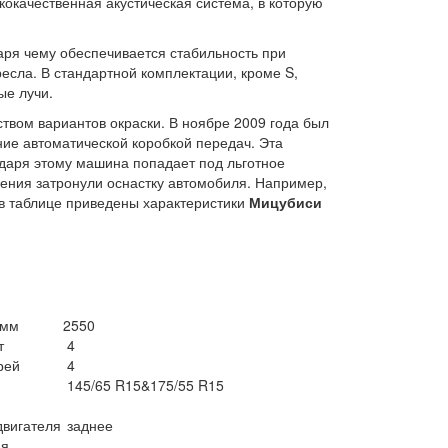
кокачественная акустическая система, в которую
аря чему обеспечивается стабильность при
есла. В стандартной комплектации, кроме S,
ые лучи.
твом вариантов окраски. В ноябре 2009 года был
ие автоматической коробкой передач. Эта
даря этому машина попадает под льготное
ления затронули оснастку автомобиля. Например,
в таблице приведены характеристики
Мицубиси
 мм
2550
т
4
рей
4
145/65 R15&175/55 R15
двигателя
заднее
ия