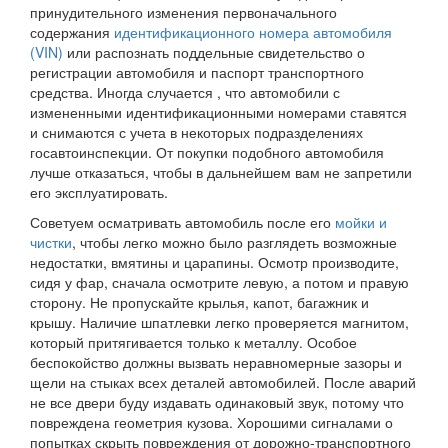
принудительного изменения первоначального
содержания
идентификационного номера автомобиля
(VIN)
или распознать поддельные свидетельство о
регистрации автомобиля и паспорт транспортного
средства. Иногда случается , что автомобили с
измененными идентификационными номерами ставятся
и снимаются с учета в некоторых подразделениях
госавтоинспекции. От покупки подобного автомобиля
лучше отказаться, чтобы в дальнейшем вам не запретили
его эксплуатировать.
Советуем осматривать автомобиль после его
мойки и
чистки
, чтобы легко можно было разглядеть возможные
недостатки, вмятины и царапины. Осмотр производите,
сидя у фар, сначала осмотрите левую, а потом и правую
сторону. Не пропускайте крылья, капот, багажник и
крышу. Наличие шпатлевки легко проверяется магнитом,
который притягивается только к металлу. Особое
беспокойство должны вызвать неравномерные зазоры и
щели на стыках всех деталей автомобилей. После аварий
не все двери буду издавать одинаковый звук, потому что
повреждена геометрия кузова. Хорошими сигналами о
попытках скрыть повреждения от дорожно-транспортного