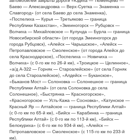
автомобилей закрыты дороги «Юдиха — Тюменцево —
Баево — Александровка — Верх-Суетка — Знаменка —
Славгород» (от села Баево до села Знаменка),
«Поспелиха — Курья — Третьяково — граница
Республики Казахстан», «Змеиногорск — Рубцовск —
Волчиха — Михайловское — Кулунда — Бурла — граница
Новосибирской области» (от города Змеиногорск до
города Рубцовск), «Алейск — Чарышское», «Алейск —
Петропавловское — Смоленское» (от города Алейск до
села Краснодарское), «Поспелиха — Новичиха —
Волчиха» (с 0-го км по 26-й км), «Троицкое — Целинное»,
«а/д А-322 — Горняк — Староалейское» (от села Горняк
до села Староалейское), «Алдейск — Буканское»,
«Быканов Мост — Солоновка — Солонешное — граница
Республики Алтай» (от села Солоновка до села
Солонешное), «Быстрянка — Красногорское»,
«Красногорское — Усть-Кажа — Сосновка», «Катунское —
Красный Яр — Алтайское — граница Республики Алтай»
(с 0-го км по 65-й км), «Бийск — Карабинка — граница
Республики Алтай» (с 0-го км по 113-й км), «Бийск —
Белокуриха» (с 6-го км по 934-й км), «Алейск —
Петропавловское — Смоленское» (с 115-го км по 233-й
км).