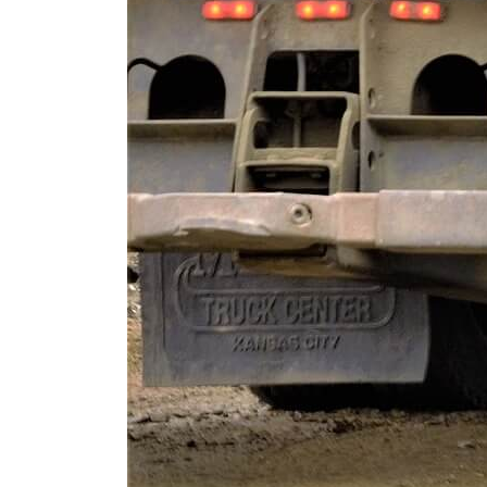
Комме
Имя
Email
Сайт
Curre