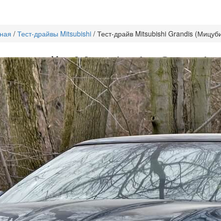
ная
/
Тест-драйвы Mitsubishi
/
Тест-драйв Mitsubishi Grandis (Мицуб
ст-драйв Mitsubishi Grandi
андис)
shi Grandis
– это стильный и современный автомобиль, который име
нерские решения быстро сделали его популярным. Самыми выде
яя и задняя часть. Стоит отметить отличные ходовые качества ма
и среди минивэнов.
Компания Мицубиси Моторс
предлагает
Mits
тью 165 л.с. На машину устанавливается 5-и ступенчатая механич
ивод предусмотрен только на передние колеса.
ео Mitsubishi Grandis
я в нашем тест-драйве мы рассмотрим подробно все свойства маш
 Мицубиси Грандис видео
ниже.