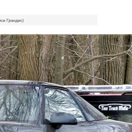
иси Грандис)
s (Мицубиси
ет в себе нотки спортивности. Оригинальные
ляющимися элементами машины является
шины, благодаря которым он занимает отличные
ubishi Grandis
с двигателем объемом 2.4 литра
еская КП, либо 4-ступенчатая автоматическая
ины, а также ее плюсы и минусы. Смотрите
тест-