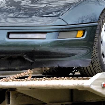
дим,
Mitsubishi Grandis
– это действительно хорошая машина для с
ют среди достоинств машины привлекательный внешний вид и удов
 можно почитать
авить комментарий
рес email не будет опубликован.
Обязательные поля помечены
*