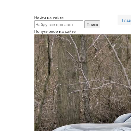
Найти на сайте
Глав
Популярное на сайте
Те
Гр
Mitsubi
дизай
передн
позици
мощнос
КП. Пр
Вид
Сегодн
драйв