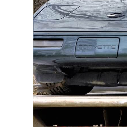
Как ви
отмеча
Еще
Доб
Ваш ад