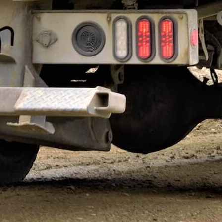
нтарий
*
nt ye@r
*