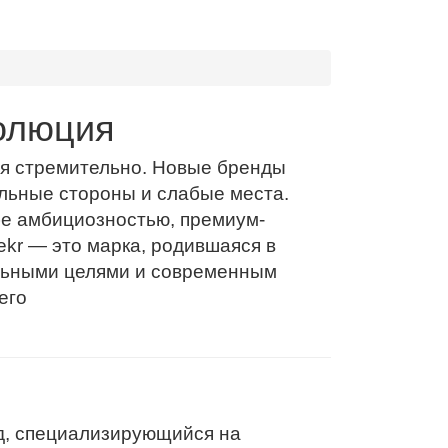
олюция
ся стремительно. Новые бренды
ильные стороны и слабые места.
бе амбициозностью, премиум-
kr — это марка, родившаяся в
альными целями и современным
его
нд, специализирующийся на