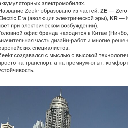
аккумуляторных электромобилях.
Название Zeekr образовано из частей:
ZE
— Zero 
Electric Era (эволюция электрической эры),
KR
— K
свет при электрическом возбуждении).
Головной офис бренда находится в Китае (Нинбо,
значительная часть дизайн-работ и многие реше
европейских специалистов.
Zeekr создавался с мыслью о высокой технологич
просто на транспорт, а на премиум-опыт: комфорт
устойчивость.