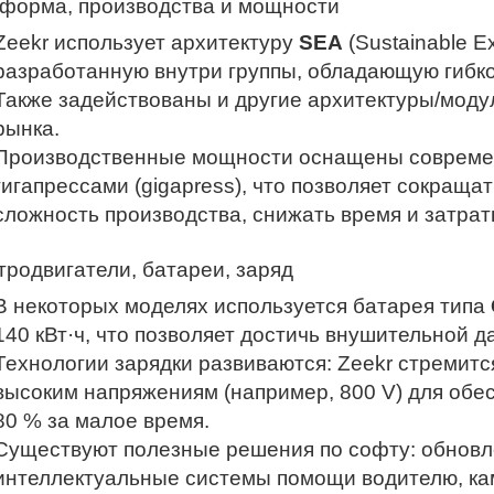
форма, производства и мощности
Zeekr использует архитектуру
SEA
(Sustainable Ex
разработанную внутри группы, обладающую гибк
Также задействованы и другие архитектуры/моду
рынка.
Производственные мощности оснащены современ
гигапрессами (gigapress), что позволяет сокращ
сложность производства, снижать время и затрат
тродвигатели, батареи, заряд
В некоторых моделях используется батарея типа
140 кВт·ч, что позволяет достичь внушительной д
Технологии зарядки развиваются: Zeekr стремитс
высоким напряжениям (например, 800 V) для обес
80 % за малое время.
Существуют полезные решения по софту: обновлен
интеллектуальные системы помощи водителю, ка