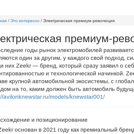
ная
/
Это интересно
/
Электрическая премиум-революция
ектрическая премиум-рев
оследние годы рынок электромобилей развивает
ляются один за другим, у каждого свой подход, с
и них Zeekr — бренд, который сразу заявил о се
нтированностью и технологической начинкой. Zee
аве крупной автомобильной экосистемы, с глоб
ядом на то, каким должен быть автомобиль будущ
://avilonknewstar.ru/models/knewstar001/
схождение и позиционирование
Zeekr основан в 2021 году как премиальный бре