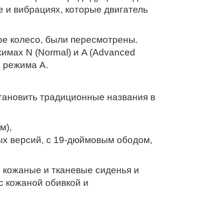
е и вибрациях, которые двигатель
ое колесо, были пересмотрены.
имах N (Normal) и A (Advanced
и режима A.
тановить традиционные названия в
м),
нных версий, с 19-дюймовым ободом,
, кожаные и тканевые сиденья и
с кожаной обивкой и