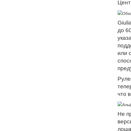
Цент
Giul
до 6
указ
подд
или 
спос
пред
Руле
тепе
что в
Не п
верс
лоша