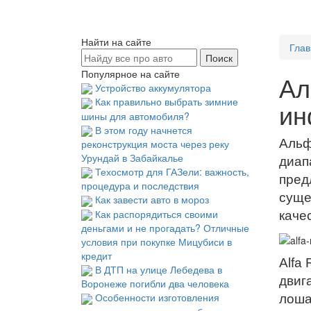
Найти на сайте
Глав
Популярное на сайте
Ал
Устройство аккумулятора
Как правильно выбрать зимние
ин
шины для автомобиля?
В этом году начнется
Альф
реконструкция моста через реку
Урундай в Забайкалье
диап
Техосмотр для ГАЗели: важность,
пред
процедура и последствия
суще
Как завести авто в мороз
Как распорядиться своими
каче
деньгами и не прогадать? Отличные
условия при покупке Мицубиси в
кредит
Alfa
В ДТП на улице Лебедева в
двиг
Воронеже погибли два человека
Особенности изготовления
лоша