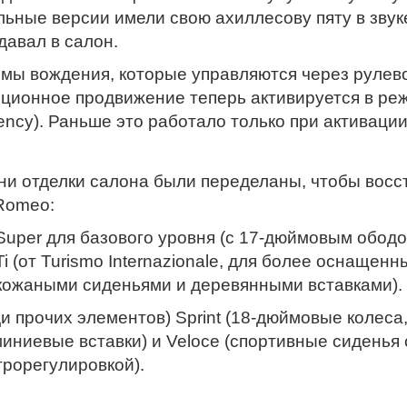
льные версии имели свою ахиллесову пяту в звук
давал в салон.
мы вождения, которые управляются через рулев
ционное продвижение теперь активируется в реж
ciency). Раньше это работало только при активаци
ни отделки салона были переделаны, чтобы восс
 Romeo:
Super для базового уровня (с 17-дюймовым ободо
Ti (от Turismo Internazionale, для более оснаще
кожаными сиденьями и деревянными вставками).
и прочих элементов) Sprint (18-дюймовые колеса
иниевые вставки) и Veloce (спортивные сиденья 
трорегулировкой).