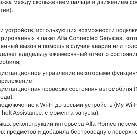
ржка между скольжением пальца и движением со
тии).
и устройств, использующих возможности подключ
грированных в пакет Alfa Connected Services, ко
ренный вызов и помощь в случае аварии или поло
авляет владельцу ежемесячный отчет о состояни
мобиля;
дистанционное управление некоторыми функциям
приложение;
дистанционная проверка состояния автомобиля (
года);
подключение к Wi-Fi до восьми устройств (My Wi-
Theft Assistance, с момента запуска).
мках реконструкции интерьера Alfa Romeo перем
их предметов и добавила беспроводную поверхно