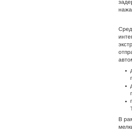
заде
нажа
Сред
инте
экст
отпр
авто
В ра
мелк