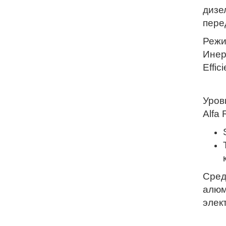
дизе
пере
Режи
Инер
Effi
Уров
Alfa
Сред
алюм
элек