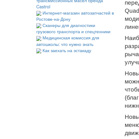
трансмиссионных масел бренда
пере
Castrol
Quad
Интернет-магазин автозапчастей в
моди
Ростове-на-Дону
Сканеры для диагностики
лине
грузового транспорта и спецтехники
Медицинская комиссия для
Наиб
автошколы: что нужно знать
разр
Как заехать на эстакаду
рыча
улуч
Новы
можн
чтоб
(бла
нижн
Новы
меню
движ