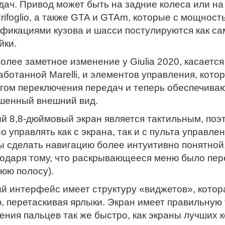
дач. Привод может быть на задние колеса или на
rifoglio, а также GTA и GTAm, которые с мощнос
фикациями кузова и шасси постулируются как с
йки.
олее заметное изменение у Giulia 2020, касаетс
аботанной Marelli, и элементов управления, кот
гом переключения передач и теперь обеспечиваю
шенный внешний вид.
й 8,8-дюймовый экран является тактильным, по
о управлять как с экрана, так и с пульта управл
ы сделать навигацию более интуитивно понятной
годаря тому, что раскрывающееся меню было пер
юю полосу).
й интерфейс имеет структуру «виджетов», котор
, перетаскивая ярлыки. Экран имеет правильную т
ения пальцев так же быстро, как экраны лучших 