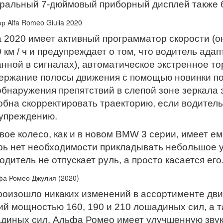
ральный 7-дюймовый приборный дисплей также 
ia 2020 имеет активный программатор скорости (он 
0 км / ч и предупреждает о том, что водитель адап
анной в сигналах), автоматическое экстренное 
ержание полосы движения с помощью новинки п
обнаружения препятствий в слепой зоне зеркала 
обна скорректировать траекторию, если водитель
упреждению.
вое колесо, как и в новом BMW 3 серии, имеет е
рь нет необходимости прикладывать небольшое у
одитель не отпускает руль, а просто касается его
роизошло никаких изменений в ассортименте дви
ий мощностью 160, 190 и 210 лошадиных сил, а 
диных сил. Альфа Ромео имеет улучшенную зву