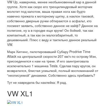
VW Up, наверняка, менее необыкновенный кар в данной
группе. Хотя как скоро его трехцилиндровый моторчик
молотит под капотом, ваша правая нога как будто
навечно прижата к моторному щитку, а наклон таковой,
собственно дверные ручки обтираются о асфальт, кто
посмеет заявить, собственно данное не кайф? Данное на
полигоне, ну а в городке еще круче! Он бойкий, так как
компактный, а так как он малогабаритный, то
дешевенький. Плюс с виду и тактильно данное реальный
VW.
Марк Хиггинс, пилотировавший Субару Prodrive Time
Attack на центральной скорости 207 км/ч по острову Мэн,
присоединился к нам на треке. И его заинтриговала
исключительно 1 машинка Tesla. Сделав пару кругов, он
возвратился, блистая ухмылкой, полный воспоминаний от
“неописуемой” динамики. Собственно здесь прибавить?
Тут не навредила бы наклейка: Я рад.
VW XL1