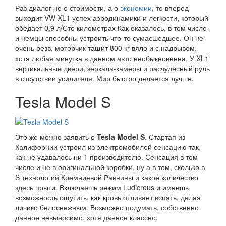
Раз диалог не о стоимости, а о
экономии
, то вперед
выходит VW XL1 успех аэродинамики и легкости, который
обедает 0,9 л/Сто километрах Как оказалось, в том числе
и немцы способны устроить что-то сумасшедшее. Он не
очень резв, моторчик тащит 800 кг вяло и с надрывом,
хотя любая минутка в данном авто необыкновенна. У XL1
вертикальные двери, зеркала-камеры и расчудесный руль
в отсутствии усилителя. Мир быстро делается лучше.
Tesla Model S
Это же можно заявить о
Tesla Model S
. Стартап из
Калифорнии устроил из электромобилей сенсацию так,
как не удавалось ни 1 производителю. Сенсация в том
числе и не в оригинальной коробки, ну а в том, сколько в
S технологий Кремниевой Равнины и какое количество
здесь прыти. Включаешь режим Ludicrous и имеешь
возможность ощутить, как кровь отливает вспять, делая
личико белоснежным. Возможно подумать, собственно
данное невыносимо, хотя данное классно.