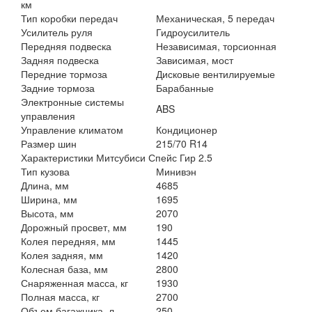
км
Тип коробки передач
Механическая, 5 передач
Усилитель руля
Гидроусилитель
Передняя подвеска
Независимая, торсионная
Задняя подвеска
Зависимая, мост
Передние тормоза
Дисковые вентилируемые
Задние тормоза
Барабанные
Электронные системы
ABS
управления
Управление климатом
Кондиционер
Размер шин
215/70 R14
Характеристики Митсубиси Спейс Гир 2.5
Тип кузова
Минивэн
Длина, мм
4685
Ширина, мм
1695
Высота, мм
2070
Дорожный просвет, мм
190
Колея передняя, мм
1445
Колея задняя, мм
1420
Колесная база, мм
2800
Снаряженная масса, кг
1930
Полная масса, кг
2700
Объем багажника, л
250