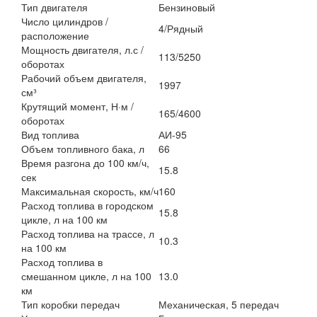
Тип двигателя
Бензиновый
Число цилиндров /
4/Рядный
расположение
Мощность двигателя, л.с /
113/5250
оборотах
Рабочий объем двигателя,
1997
см³
Крутящий момент, Н·м /
165/4600
оборотах
Вид топлива
АИ-95
Объем топливного бака, л
66
Время разгона до 100 км/ч,
15.8
сек
Максимальная скорость, км/ч
160
Расход топлива в городском
15.8
цикле, л на 100 км
Расход топлива на трассе, л
10.3
на 100 км
Расход топлива в
смешанном цикле, л на 100
13.0
км
Тип коробки передач
Механическая, 5 передач