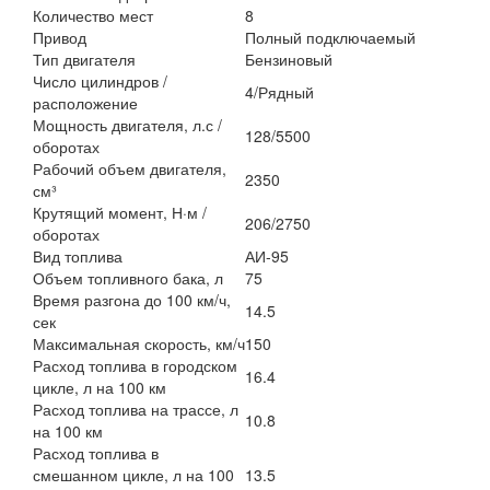
Количество мест
8
Привод
Полный подключаемый
Тип двигателя
Бензиновый
Число цилиндров /
4/Рядный
расположение
Мощность двигателя, л.с /
128/5500
оборотах
Рабочий объем двигателя,
2350
см³
Крутящий момент, Н·м /
206/2750
оборотах
Вид топлива
АИ-95
Объем топливного бака, л
75
Время разгона до 100 км/ч,
14.5
сек
Максимальная скорость, км/ч
150
Расход топлива в городском
16.4
цикле, л на 100 км
Расход топлива на трассе, л
10.8
на 100 км
Расход топлива в
смешанном цикле, л на 100
13.5