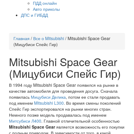
ПДД онлайн
Авто приколы
ДПС и ГИБДД
Главная
/
Все о Mitsubishi
/
Mitsubishi Space Gear
(Мицубиси Спейс Гир)
Mitsubishi Space Gear
(Мицубиси Спейс Гир)
В 1994 году Mitsubishi Space Gear появился на рынке в
качестве автомобиля для проведения досуга. Сначала
появилась
Мицубиси Делика
, потом ее стали продавать
под именем
Mitsubishi L300
. Во время смены поколений
Спейс Гир экспортировался на рынки многих стран.
Немного позже модель продавалась под именем
Митсубиси Л400
. Главной отличительной особенностью
Mitsubishi Space Gear
является возможность его покупки
с полным приводом. В зависимости от того, в какой