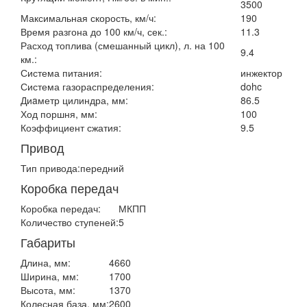
3500
Максимальная скорость, км/ч:
190
Время разгона до 100 км/ч, сек.:
11.3
Расход топлива (смешанный цикл), л. на 100
9.4
км.:
Система питания:
инжектор
Система газораспределения:
dohc
Диaметр цилиндра, мм:
86.5
Ход поршня, мм:
100
Коэффициент сжатия:
9.5
Привод
Тип привода:
передний
Коробка передач
Коробка передач:
МКПП
Количество ступеней:
5
Габариты
Длина, мм:
4660
Ширина, мм:
1700
Высота, мм:
1370
Колесная база, мм:
2600