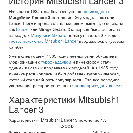
История Mitsubishi Lancer 3
Начиная с 1982 года было запущено
производство
Мицубиси Лансер 3
поколения. Эту модель назвали
Lancer Fiore и продавали на мировом рынке, где ее знали
как
Lancer
или Mirage Sedan. Эта версия была основана
на модели
Мицубиси Мираж
. Большую часть 80-х годов
третье поколение Mitsubishi Lancer
продавалось с кузовом
хэтчбек.
Уже в следующем, 1983 году линейки были обновлены.
Модификации с
турбонаддувом
и инжектором стали
одними из самых продаваемых моделей. А в 1985 году
линейка расширилась, и был добавлен кузов универсал,
который стал набирать популярность. Это все породило
увеличение распространенности
полноприводной версии
.
Характеристики Mitsubishi
Lancer 3
Характеристики Mitsubishi Lancer 3 поколение 1.3
КУЗОВ
Колея задних колёс
1430 мм