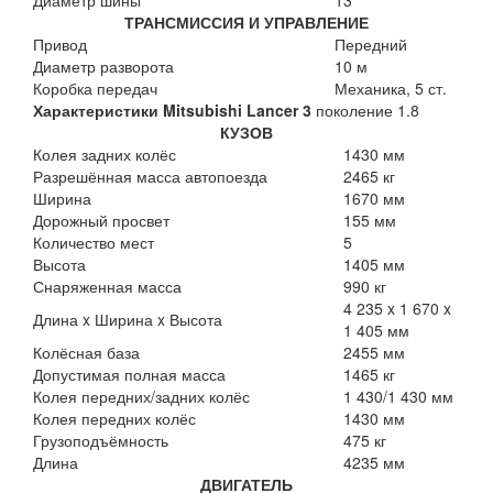
Диаметр шины
13
ТРАНСМИССИЯ И УПРАВЛЕНИЕ
Привод
Передний
Диаметр разворота
10 м
Коробка передач
Механика, 5 ст.
Характеристики Mitsubishi Lancer 3
поколение 1.8
КУЗОВ
Колея задних колёс
1430 мм
Разрешённая масса автопоезда
2465 кг
Ширина
1670 мм
Дорожный просвет
155 мм
Количество мест
5
Высота
1405 мм
Снаряженная масса
990 кг
4 235 x 1 670 x
Длина x Ширина x Высота
1 405 мм
Колёсная база
2455 мм
Допустимая полная масса
1465 кг
Колея передних/задних колёс
1 430/1 430 мм
Колея передних колёс
1430 мм
Грузоподъёмность
475 кг
Длина
4235 мм
ДВИГАТЕЛЬ