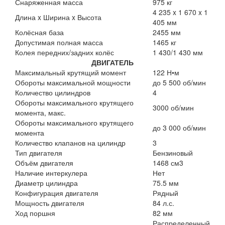
Снаряженная масса
975 кг
4 235 x 1 670 x 1
Длина x Ширина x Высота
405 мм
Колёсная база
2455 мм
Допустимая полная масса
1465 кг
Колея передних/задних колёс
1 430/1 430 мм
ДВИГАТЕЛЬ
Максимальный крутящий момент
122 Н•м
Обороты максимальной мощности
до 5 500 об/мин
Количество цилиндров
4
Обороты максимального крутящего
3000 об/мин
момента, макс.
Обороты максимального крутящего
до 3 000 об/мин
момента
Количество клапанов на цилиндр
3
Тип двигателя
Бензиновый
Объём двигателя
1468 см3
Наличие интеркулера
Нет
Диаметр цилиндра
75.5 мм
Конфигурация двигателя
Рядный
Мощность двигателя
84 л.с.
Ход поршня
82 мм
Распределенный