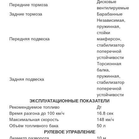
Дисковые
Передние тормоза
вентилируемые
Задние тормоза
Барабанные
Независимая,
пружинная,
стойки
Передняя подвеска
макферсон,
стабилизатор
поперечной
устойчивости
Торсионная
балка,
пружинная,
Задняя подвеска
стабилизатор
поперечной
устойчивости
ЭКСПЛУАТАЦИОННЫЕ ПОКАЗАТЕЛИ
Рекомендуемое топливо
Дт
Время разгона до 100 км/ч
16.8 сек
Максимальная скорость
148 км/ч
Объём топливного бака
50 л
РУЛЕВОЕ УПРАВЛЕНИЕ
Диаметр разворота
10 м