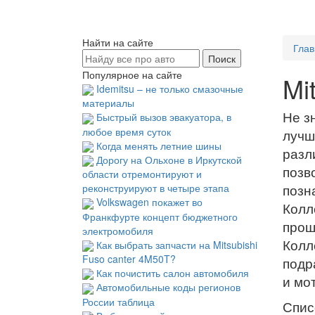
Найти на сайте
Глав
Популярное на сайте
Mi
Idemitsu – не только смазочные
материалы
Быстрый вызов эвакуатора, в
Не з
любое время суток
лучш
Когда менять летние шины
разл
Дорогу на Ольхоне в Иркутской
позв
области отремонтируют и
реконструируют в четыре этапа
позн
Volkswagen покажет во
Колл
Франкфурте концепт бюджетного
прош
электромобиля
Как выбрать запчасти на Mitsubishi
Колл
Fuso canter 4M50T?
подр
Как почистить салон автомобиля
и мо
Автомобильные коды регионов
России таблица
Спис