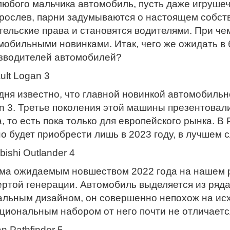
любого мальчика автомобиль, пусть даже игрушеч
рослев, парни задумываются о настоящем собст
тельские права и становятся водителями. При чем
мобильными новинками. Итак, чего же ожидать в
зводителей автомобилей?
ult Logan 3
дня известно, что главной новинкой автомобиль
n 3. Третье поколения этой машины презентовал
a, то есть пока только для европейского рынка. 
о будет приобрести лишь в 2023 году, в лучшем с
bishi Outlander 4
ма ожидаемым новшеством 2022 года на нашем рын
ертой генерации. Автомобиль выделяется из ряд
альным дизайном, он совершенно непохож на исх
циональным набором от него почти не отличаетс
n Pathfinder 5