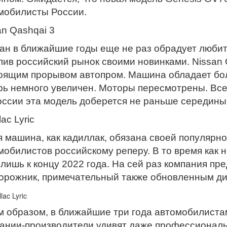
мобилисты России.
an Qashqai 3
ан в ближайшие годы еще не раз обрадует любит
лив российский рынок своими новинками. Nissan 
оящим прорывом автопром. Машина обладает бо
рь немного увеличен. Моторы пересмотрены. Все 
оссии эта модель доберется не раньше середины 
lac Lyric
я машина, как кадиллак, обязана своей популярн
мобилистов российскому реперу. В то время как но
 лишь к концу 2022 года. На сей раз компания пр
орожник, примечательный также обновленным ди
м образом, в ближайшие три года автомобилистам
ании-производители удивят даже профессиональ