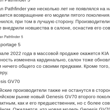
an Pathfinder уже несколько лет не появлялся на 
ается возвращение его модели пятого поколения
нился, при том в лучшую сторону. Производители
е внедрили новшества в салоне, оснастив его со
Sportage 5
чале 2022 года в массовой продаже окажется KIA 
ность изменена кардинально, салон тоже обновле
и ничего общего со своими предками. Кроме того
еру.
sis GV70
йские производители также не останутся в сторон
ийском рынке новый Genesis GV70 второго поколе
актным, как и его предшественник, но с более с
йном. Ожидается, что новая модель Genesis GV70