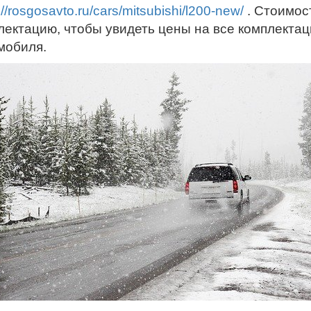
://rosgosavto.ru/cars/mitsubishi/l200-new/
. Стоимос
лектацию, чтобы увидеть цены на все комплекта
мобиля.