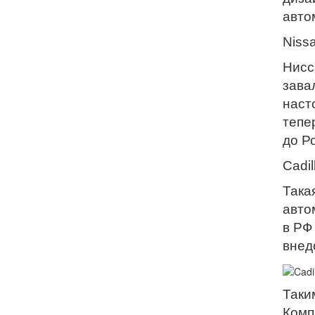
авто
Niss
Нисс
зава
наст
тепе
до Р
Cadil
Така
авто
в РФ
внед
Таки
Комп