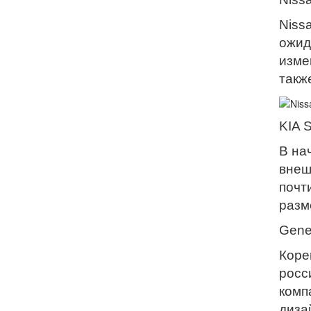
Niss
ожид
изме
такж
KIA 
В на
внеш
почт
разм
Gene
Коре
росс
комп
диза