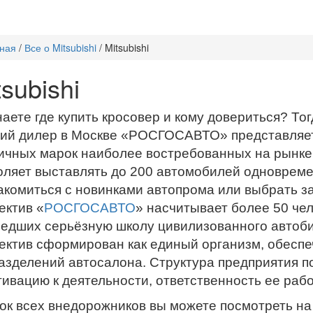
ная
/
Все о Mitsubishi
/
Mitsubishi
tsubishi
наете где купить кросовер и кому довериться? Тог
ий дилер в Москве «РОСГОСАВТО» представляе
ичных марок наиболее востребованных на рынке
оляет выставлять до 200 автомобилей одновреме
акомиться с новинками автопрома или выбрать 
ектив «
РОСГОСАВТО
» насчитывает более 50 че
едших серьёзную школу цивилизованного автобиз
ектив сформирован как единый организм, обесп
азделений автосалона. Структура предприятия 
тивацию к деятельности, ответственность ее рабо
ок всех внедорожников вы можете посмотреть на