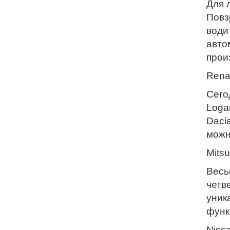
Для 
Повз
води
авто
прои
Rena
Сего
Loga
Daci
можн
Mitsu
Весь
четв
уник
функ
Nissa